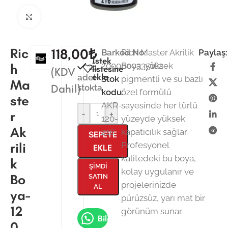
Büyütmek için tıklayın
Ric
118,00
₺
Barkod No:
Rich Master Akrilik
Paylaş:
İstek
2000000335162
Boya, yüksek
h
21
listesine
(KDV
ekle
adet
Stok
pigmentli ve su bazlı
Ma
Dahil)
stokta
kodu:
özel formülü
ste
AKR-
sayesinde her türlü
r
-
+
120-
yüzeyde yüksek
Ak
216
kapatıcılık sağlar.
SEPETE
rili
Profesyonel
EKLE
kalitedeki bu boya,
k
ŞIMDI
kolay uygulanır ve
Bo
SATIN
projelerinizde
AL
ya-
pürüzsüz, yarı mat bir
12
görünüm sunar.
Bilgi Al
0