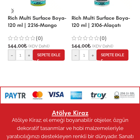
Rich Multi Surface Boya-
Rich Multi Surface Boya-
R
120 ml | 2216-Mango
120 ml | 2106-Alaçatı
12
(0)
(0)
144,00
₺
144,00
₺
1
(KDV Dahil)
(KDV Dahil)
-
+
-
+
SEPETE EKLE
SEPETE EKLE
Atölye Kiraz
Atölye Kiraz; el emeği boyanabilir objeler, özgün
dekoratif tasarımlar ve hobi malzemeleriyle
yaratıcılığınızı destekleyen renkli bir dünyadır. Sanatı