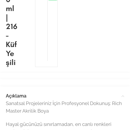
ml
|
216
-
Küf
Ye
şili
Açıklama
Sanatsal Projeleriniz İçin Profesyonel Dokunuş: Rich
Master Akrilik Boya
Hayal gücünüzü sınırlamadan, en canlı renkleri