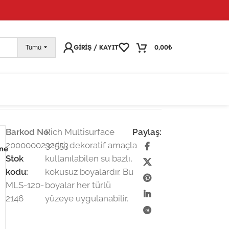
pariş vermeye devam edebilirsiniz; tüm kargolarınız
25
GIRIŞ / KAYIT
0,00
₺
Tümü
 Pembe
Barkod No:
Rich Multisurface
Paylaş:
2000000232553
serisi, dekoratif amaçla
ine
Stok
kullanılabilen su bazlı,
kodu:
kokusuz boyalardır. Bu
MLS-120-
boyalar her türlü
2146
yüzeye uygulanabilir.