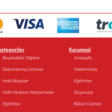
Kategoriler
Kurumsal
Boyanabilir Objeler
Anasayfa
Dekorlanmış Ürünler
Hakkımızda
Hobi Boyaları
Eğitimler
Hobi Yardımcı Malzemeler
Duyurular
Eğitimler
Bütün Ürünler