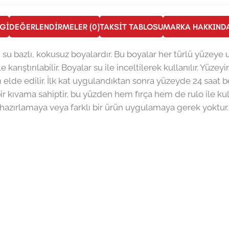
LGI
DEĞERLENDIRMELER (0)
TAKSIT TABLOSU
MARKA HAKKIND
n su bazlı, kokusuz boyalardır. Bu boyalar her türlü yüzeye
e karıştırılabilir. Boyalar su ile inceltilerek kullanılır. Yü
elde edilir. İlk kat uygulandıktan sonra yüzeyde 24 saat be
bir kıvama sahiptir, bu yüzden hem fırça hem de rulo ile k
 hazırlamaya veya farklı bir ürün uygulamaya gerek yoktur.