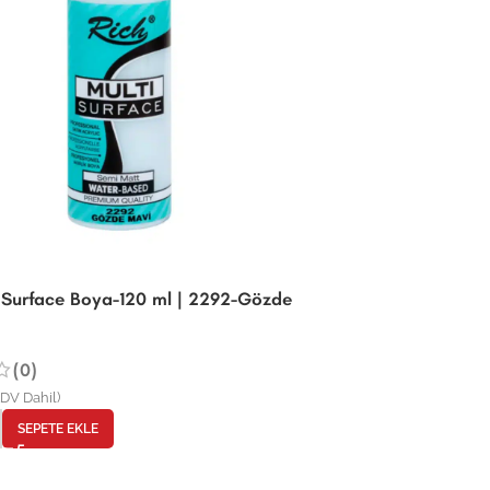
i Surface Boya-120 ml | 2292-Gözde
Rich Multi Surfa
(0)
(0)
144,00
₺
(KDV Dahil
KDV Dahil)
-
+
SEPET
SEPETE EKLE