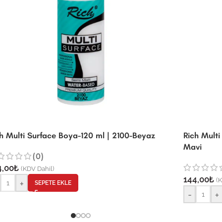
h Multi Surface Boya-120 ml | 2100-Beyaz
Rich Mult
Mavi
(0)
4,00
₺
(KDV Dahil)
144,00
₺
(
+
SEPETE EKLE
-
+