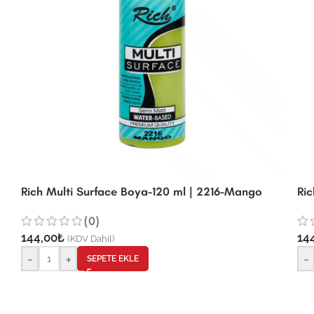
Rich Multi Surface Boya-120 ml | 2216-Mango
Ric
(0)
144,00
₺
14
(KDV Dahil)
-
+
-
SEPETE EKLE