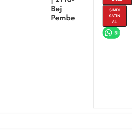
Bej
ŞIMDI
Pembe
SATIN
AL
Bilgi Al