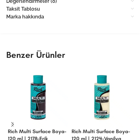
Değerlendirmeler (0)
Taksit Tablosu
Marka hakkında
Benzer Ürünler
Rich Multi Surface Boya-
Rich Multi Surface Boya-
R
120 ml | 2178-Erik
120 ml | 2124-Vanilya
1