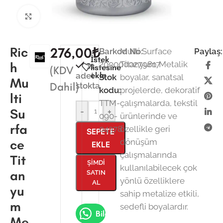
Büyütmek için tıklayın
Ric
276,00
₺
Barkod No:
Multi Surface
Paylaş:
İstek
2000000279817
Titanyum Metalik
h
11
listesine
(KDV
ekle
adet
Stok
boyalar, sanatsal
Mu
Dahil)
stokta
kodu:
projelerde, dekoratif
lti
TTM-
çalışmalarda, tekstil
Su
-
+
090-
ürünlerinde ve
rfa
04378
özellikle geri
SEPETE
ce
dönüşüm
EKLE
çalışmalarında
Tit
ŞIMDI
kullanılabilecek çok
an
SATIN
yönlü özelliklere
AL
yu
sahip metalize etkili,
m
sedefli boyalardır.
Bilgi Al
Me