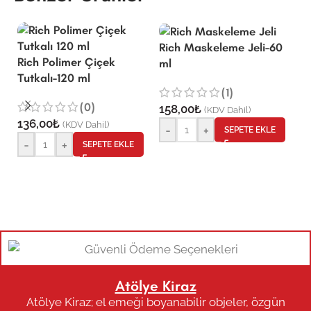
Rich Maskeleme Jeli-60
Rich Polimer Çiçek
R
ml
Tutkalı-120 ml
A
(1)
(0)
158,00
₺
(KDV Dahil)
136,00
₺
1
(KDV Dahil)
-
+
SEPETE EKLE
-
+
SEPETE EKLE
Atölye Kiraz
Atölye Kiraz; el emeği boyanabilir objeler, özgün