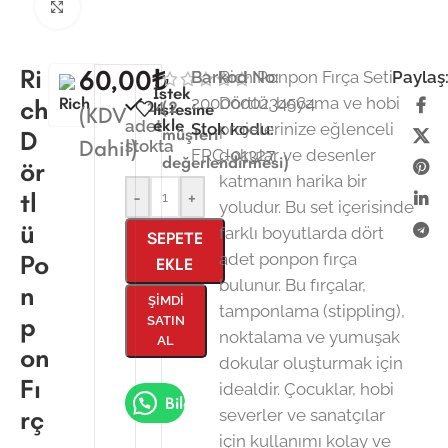
Büyütmek için tıklayın
Ri
60,00
₺
Barkod No:
Rich Ponpon Fırça Seti
Paylaş
İstek
2000000234564
Dörtlü, boyama ve hobi
ch
14
(
2
listesine
(KDV
ekle
adet
Stok kodu:
projelerinize eğlenceli
müşteri
D
Dahil)
stokta
FRÇ-01327
dokular ve desenler
değerlendirmesi)
ör
katmanın harika bir
tl
-
+
yoludur. Bu set içerisinde
ü
farklı boyutlarda dört
SEPETE
Po
adet ponpon fırça
EKLE
bulunur. Bu fırçalar,
n
ŞIMDI
tamponlama (stippling),
p
SATIN
noktalama ve yumuşak
AL
on
dokular oluşturmak için
Fı
idealdir. Çocuklar, hobi
Bilgi Al
rç
severler ve sanatçılar
için kullanımı kolay ve