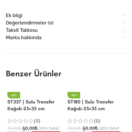
Ek bilgi
Değerlendirmeler (0)
Taksit Tablosu
Marka hakkında
Benzer Ürünler
-29%
-29%
ST337 | Sulu Transfer
ST180 | Sulu Transfer
Kağıdı-25×35 cm
Kağıdı-25×35 cm
ST
K
(0)
(0)
50,00
₺
50,00
₺
70,00
₺
70,00
₺
(KDV Dahil)
(KDV Dahil)