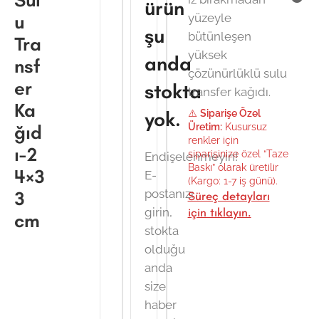
Sul
ürün
u
yüzeyle
şu
bütünleşen
Tra
yüksek
anda
nsf
çözünürlüklü sulu
er
stokta
transfer kağıdı.
Ka
yok.
⚠️
Siparişe Özel
ğıd
Üretim:
Kusursuz
renkler için
ı-2
siparişinize özel “Taze
Endişelenmeyin!
Baskı” olarak üretilir
4×3
E-
(Kargo: 1-7 iş günü).
postanızı
3
Süreç detayları
girin,
için tıklayın.
cm
stokta
olduğu
anda
size
haber