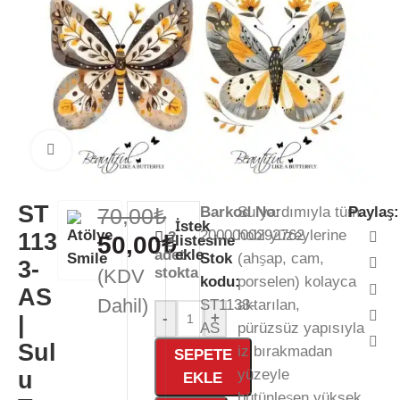
Büyütmek için tıklayın
ST
70,00
₺
Barkod No:
Su yardımıyla tüm
Paylaş:
İstek
2000000292762
hobi yüzeylerine
113
2
50,00
₺
listesine
adet
ekle
Stok
(ahşap, cam,
3-
stokta
(KDV
kodu:
porselen) kolayca
AS
Dahil)
ST1133-
aktarılan,
-
+
|
AS
pürüzsüz yapısıyla
Sul
iz bırakmadan
SEPETE
yüzeyle
u
EKLE
bütünleşen yüksek