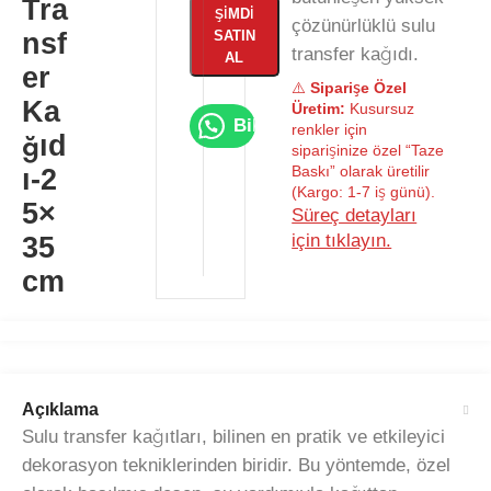
Tra
ŞIMDI
çözünürlüklü sulu
nsf
SATIN
transfer kağıdı.
AL
er
⚠️
Siparişe Özel
Ka
Üretim:
Kusursuz
Bilgi Al
renkler için
ğıd
siparişinize özel “Taze
Baskı” olarak üretilir
ı-2
(Kargo: 1-7 iş günü).
5×
Süreç detayları
için tıklayın.
35
cm
Açıklama
Sulu transfer kağıtları, bilinen en pratik ve etkileyici
dekorasyon tekniklerinden biridir. Bu yöntemde, özel