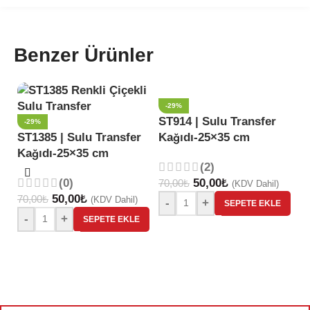
Benzer Ürünler
-29%
ST914 | Sulu Transfer
-29%
ST1385 | Sulu Transfer
Kağıdı-25×35 cm
S
Kağıdı-25×35 cm
D
(2)
K
(0)
50,00
₺
70,00
₺
(KDV Dahil)
50,00
₺
70,00
₺
(KDV Dahil)
-
+
SEPETE EKLE
70
-
+
SEPETE EKLE