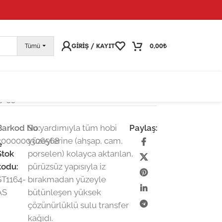
pariş vermeye devam edebilirsiniz; tüm kargolarınız
25
GIRIŞ / KAYIT
0,00
₺
Tümü
25×35 cm
Barkod No:
Su yardımıyla tüm hobi
Paylaş:
2000000306568
yüzeylerine (ahşap, cam,
e
Stok
porselen) kolayca aktarılan,
kodu:
pürüzsüz yapısıyla iz
ST1164-
bırakmadan yüzeyle
AS
bütünleşen yüksek
çözünürlüklü sulu transfer
kağıdı.