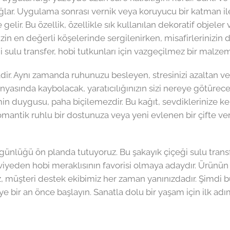
 sağlar. Uygulama sonrası vernik veya koruyucu bir katman 
elir. Bu özellik, özellikle sık kullanılan dekoratif objeler 
izin en değerli köşelerinde sergilenirken, misafirlerinizin d
i sulu transfer, hobi tutkunları için vazgeçilmez bir malzem
ir. Aynı zamanda ruhunuzu besleyen, stresinizi azaltan ve si
ünyasında kaybolacak, yaratıcılığınızın sizi nereye götürec
tmin duygusu, paha biçilemezdir. Bu kağıt, sevdiklerinize 
mantik ruhlu bir dostunuza veya yeni evlenen bir çifte ver
günlüğü ön planda tutuyoruz. Bu şakayık çiçeği sulu transf
den hobi meraklısının favorisi olmaya adaydır. Ürünün kul
nız, müşteri destek ekibimiz her zaman yanınızdadır. Şimdi b
e bir an önce başlayın. Sanatla dolu bir yaşam için ilk adım