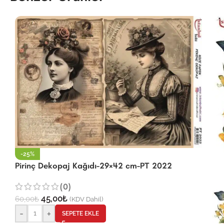
-25%
Pirinç Dekopaj Kağıdı-29×42 cm-PT 2022
(0)
45,00
₺
60,00
₺
(KDV Dahil)
-
+
SEPETE EKLE