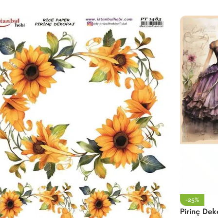
-25%
Pirinç De