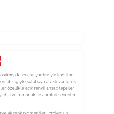
A
 basılmış desen, su yardımıyla kağıttan
ri titizliğiyle suluboya efekti verilerek
r, özellikle açık renkli ahşap tepsiler,
y chic ve romantik tasarımları sevenler
 parlak renk pigmentleri, projenizin