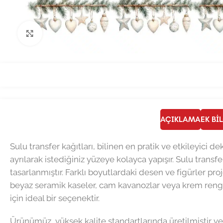
Büyütmek için tıklayın
AÇIKLAMA
EK BI
Sulu transfer kağıtları, bilinen en pratik ve etkileyici
ayrılarak istediğiniz yüzeye kolayca yapışır. Sulu transfe
tasarlanmıştır. Farklı boyutlardaki desen ve figürler pro
beyaz seramik kaseler, cam kavanozlar veya krem rengi m
için ideal bir seçenektir.
Ürünümüz, yüksek kalite standartlarında üretilmiştir ve 