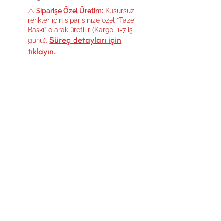
⚠️
Siparişe Özel Üretim:
Kusursuz
renkler için siparişinize özel “Taze
Baskı” olarak üretilir (Kargo: 1-7 iş
Süreç detayları için
günü).
tıklayın.