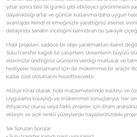
yıllar sonra bile ilk günkü gibi etkileyici görünmesini
dayanıklılığı artar ve günlük kullanıma daha uygun hale g
avantajdır. Kendi el emeğinizle yarattığınız eserler, evin
detayında sanatın inceliğini barındıran bu şakayık çiçeğ
Hobi projeleri, sadece bir obje yaratmaktan ibaret değild
Sulu transfer kağıdı ile çalışırken, desenlerin büyülü d
ellerinizle ürettiğiniz ürünlerin verdiği mutluluk ve ta
hediyeler hazırlamanız için de mükemmel bir araçtır. Ro
kadar özel olduklarını hissettirecektir.
Atölye Kiraz olarak, hobi malzemelerinde kaliteyi ve öz
Uygulama kolaylığı ve mükemmel sonuçlarıyla, her seviye
ihtiyacınız olursa veya farklı projeler için ilham ararsa
ekleyin ve açık renkli yüzeylerde hayallerinizdeki projey
Sık Sorulan Sorular
• Sulu transfer kağıdı nasıl uygulanır?