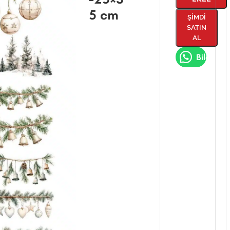
5 cm
ŞIMDI
SATIN
AL
Bilgi Al