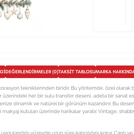
LGI
DEĞERLENDIRMELER (0)
TAKSIT TABLOSU
MARKA HAKKIND
 dekorasyon tekniklerinden biridir. Bu yöntemde, özel olarak
r üzerindeki her bir sulu transfer deseni, adeta bir sanat ese
jenize dinamik ve natürel bir görünüm kazandırır. Bu desenle
akyaj kutuları üzerinde harikalar yaratır. Vintage, shabb
uygulandığı yüzeyde uzun süre kalıcılığını korur. Canlı ve