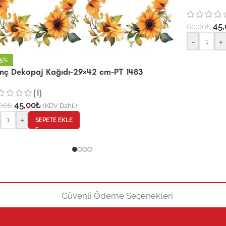
45,
60,00
₺
-
+
25%
rinç Dekopaj Kağıdı-29×42 cm-PT 1483
(1)
45,00
₺
00
₺
(KDV Dahil)
+
SEPETE EKLE