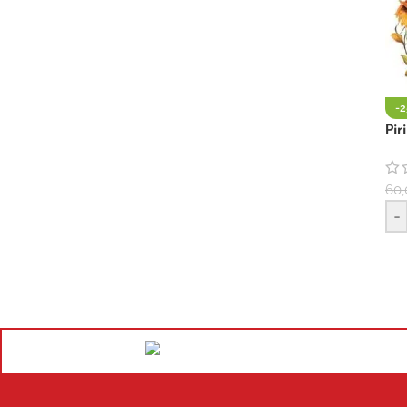
-
Pi
60,
-