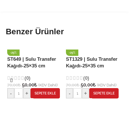
Benzer Ürünler
-29%
-29%
ST649 | Sulu Transfer
ST1329 | Sulu Transfer
Kağıdı-25×35 cm
Kağıdı-25×35 cm
S
K
(0)
(0)
50,00
₺
50,00
₺
70,00
₺
70,00
₺
(KDV Dahil)
(KDV Dahil)
7
-
+
-
+
SEPETE EKLE
SEPETE EKLE