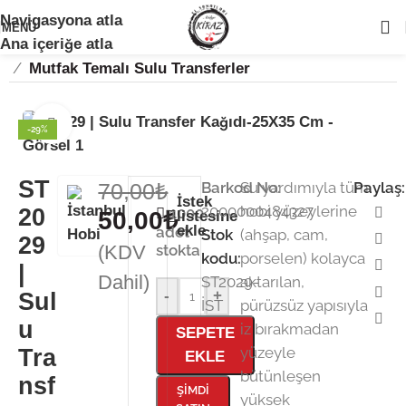
Navigasyona atla
🚨
ÖNEMLİ DUYURU:
Sektörel sezon çalışma takvimimiz nedeniyle
24
MENÜ
Temmuz - 24 Ağustos
tarihleri arasında atölyemiz kapalıdır. 🛒
/
/
Ana içeriğe atla
Ana Sayfa
Kağıt Ürünleri
Sulu Transfer Kağıdı
Sitemizden sipariş vermeye devam edebilirsiniz; tüm kargolarınız
25
/
Mutfak Temalı Sulu Transferler
Ağustos
itibarıyla sırayla kargolanacaktır. 🍒
Büyütmek için tıklayın
-29%
ST
70,00
₺
Barkod No:
Su yardımıyla tüm
Paylaş:
İstek
2000000484327
hobi yüzeylerine
20
1000
50,00
₺
listesine
ekle
adet
Stok
(ahşap, cam,
29
(KDV
stokta
kodu:
porselen) kolayca
|
Dahil)
ST2029-
aktarılan,
-
+
Sul
İST
pürüzsüz yapısıyla
u
iz bırakmadan
SEPETE
yüzeyle
Tra
EKLE
bütünleşen
nsf
ŞIMDI
yüksek