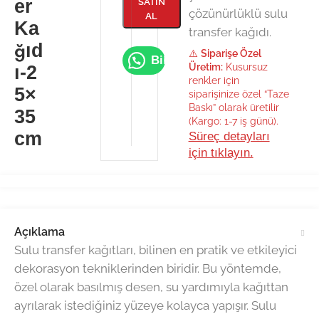
er
SATIN
çözünürlüklü sulu
AL
Ka
transfer kağıdı.
ğıd
⚠️
Siparişe Özel
Bilgi Al
Üretim:
Kusursuz
ı-2
renkler için
5×
siparişinize özel “Taze
Baskı” olarak üretilir
35
(Kargo: 1-7 iş günü).
cm
Süreç detayları
için tıklayın.
Açıklama
Sulu transfer kağıtları, bilinen en pratik ve etkileyici
dekorasyon tekniklerinden biridir. Bu yöntemde,
özel olarak basılmış desen, su yardımıyla kağıttan
ayrılarak istediğiniz yüzeye kolayca yapışır. Sulu