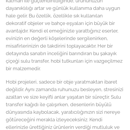
katman ile güçlendirildiğinde, ürününüzün
dayanıklılığı artar ve günlük kullanıma daha uygun
hale gelir. Bu özellik, özellikle sık kullanılan
dekoratif objeler ve bahçe eşyaları için büyük bir
avantajdır. Kendi el emeğinizle yarattığınız eserler,
evinizin en değerli köşelerinde sergilenirken,
misafirlerinizin de takdirini toplayacaktır. Her bir
detayında sanatın inceliğini barındıran bu şakayık
çiçeği sulu transfer, hobi tutkunları için vazgeçilmez
bir malzemedir.
Hobi projeleri, sadece bir obje yaratmaktan ibaret
değildir. Aynı zamanda ruhunuzu besleyen, stresinizi
azaltan ve size keyifli anlar yaşatan bir süreçtir. Sulu
transfer kağıdı ile çalışırken, desenlerin büyülü
dünyasında kaybolacak, yaratıcılığınızın sizi nereye
götüreceğini merakla izleyeceksiniz. Kendi
ellerinizle ürettiğiniz ürünlerin verdiği mutluluk ve