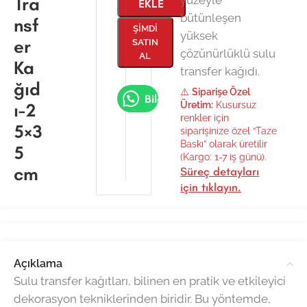
Tra
EKLE
bütünleşen
nsf
ŞIMDI
yüksek
er
SATIN
çözünürlüklü sulu
AL
Ka
transfer kağıdı.
ğıd
⚠️
Siparişe Özel
Bilgi Al
ı-2
Üretim:
Kusursuz
renkler için
5×3
siparişinize özel “Taze
Baskı” olarak üretilir
5
(Kargo: 1-7 iş günü).
cm
Süreç detayları
için tıklayın.
Açıklama
Sulu transfer kağıtları, bilinen en pratik ve etkileyici
dekorasyon tekniklerinden biridir. Bu yöntemde,