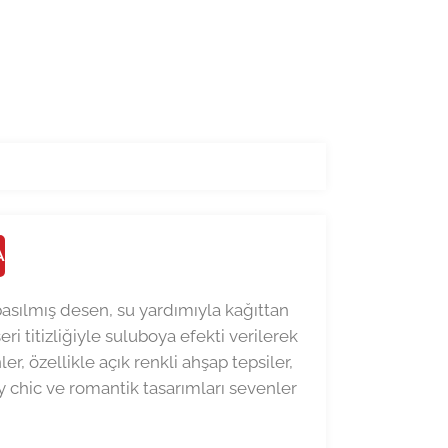
A
 basılmış desen, su yardımıyla kağıttan
ri titizliğiyle suluboya efekti verilerek
r, özellikle açık renkli ahşap tepsiler,
y chic ve romantik tasarımları sevenler