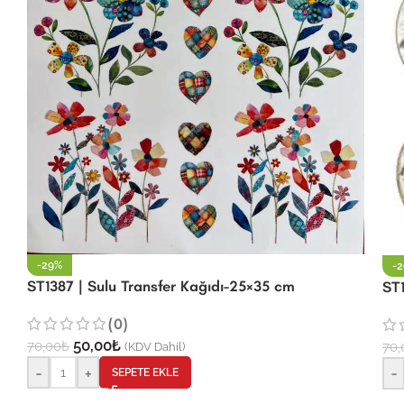
-29%
-
ST1387 | Sulu Transfer Kağıdı-25×35 cm
ST1
(0)
50,00
₺
70,00
₺
70,
(KDV Dahil)
-
+
-
SEPETE EKLE