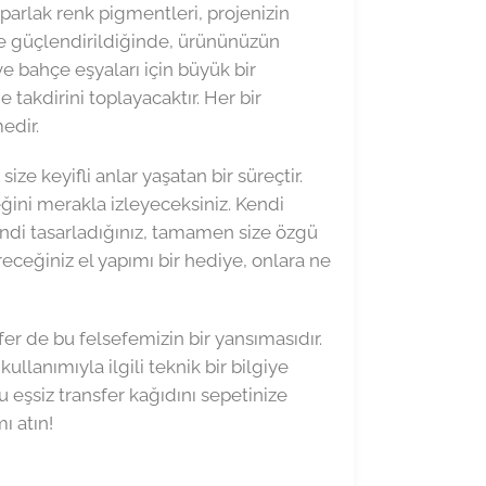
 parlak renk pigmentleri, projenizin
ile güçlendirildiğinde, ürününüzün
ve bahçe eşyaları için büyük bir
e takdirini toplayacaktır. Her bir
edir.
ze keyifli anlar yaşatan bir süreçtir.
eğini merakla izleyeceksiniz. Kendi
kendi tasarladığınız, tamamen size özgü
eceğiniz el yapımı bir hediye, onlara ne
er de bu felsefemizin bir yansımasıdır.
lanımıyla ilgili teknik bir bilgiye
u eşsiz transfer kağıdını sepetinize
ı atın!