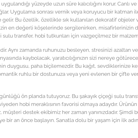
uygulandığı yüzeyde uzun süre kalıcılığını korur. Canlı ve
 sağlar. Uygulama sonrası vernik veya koruyucu bir katman 
elir. Bu özellik, özellikle sık kullanılan dekoratif objeler 
izin en değerli köşelerinde sergilenirken, misafirlerinizin d
i sulu transfer, hobi tutkunları için vazgeçilmez bir malzem
ir. Aynı zamanda ruhunuzu besleyen, stresinizi azaltan ve si
ünyasında kaybolacak, yaratıcılığınızın sizi nereye götürec
tmin duygusu, paha biçilemezdir. Bu kağıt, sevdiklerinize 
mantik ruhlu bir dostunuza veya yeni evlenen bir çifte ver
günlüğü ön planda tutuyoruz. Bu şakayık çiçeği sulu transf
den hobi meraklısının favorisi olmaya adaydır. Ürünün kul
nız, müşteri destek ekibimiz her zaman yanınızdadır. Şimdi b
e bir an önce başlayın. Sanatla dolu bir yaşam için ilk adım