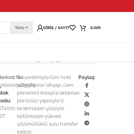
pariş vermeye devam edebilirsiniz; tüm kargolarınız
25
GIRIŞ / KAYIT
0,00
₺
Tümü
Sulu Transfer Kağıdı-25×35 cm
Barkod No:
Su yardımıyla tüm hobi
Paylaş:
2000000485065
yüzeylerine (ahşap, cam,
e
Stok
porselen) kolayca aktarılan,
kodu:
pürüzsüz yapısıyla iz
ST2072-
bırakmadan yüzeyle
İST
bütünleşen yüksek
çözünürlüklü sulu transfer
kağıdı.