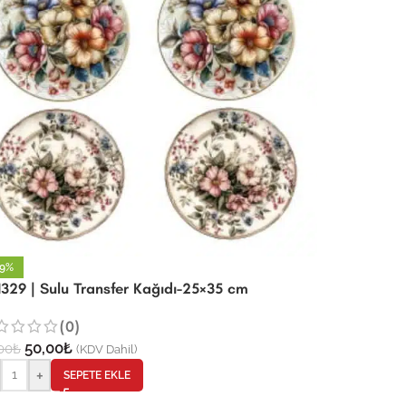
29%
329 | Sulu Transfer Kağıdı-25×35 cm
(0)
50,00
₺
00
₺
(KDV Dahil)
+
SEPETE EKLE