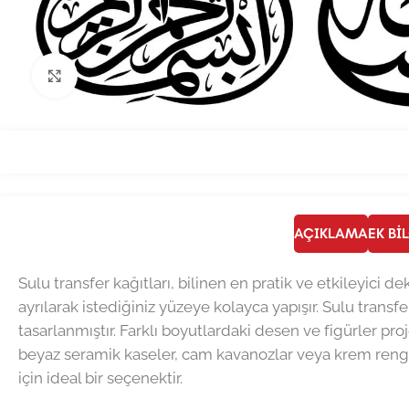
Büyütmek için tıklayın
AÇIKLAMA
EK BI
Sulu transfer kağıtları, bilinen en pratik ve etkileyici
ayrılarak istediğiniz yüzeye kolayca yapışır. Sulu transfe
tasarlanmıştır. Farklı boyutlardaki desen ve figürler pro
beyaz seramik kaseler, cam kavanozlar veya krem rengi m
için ideal bir seçenektir.