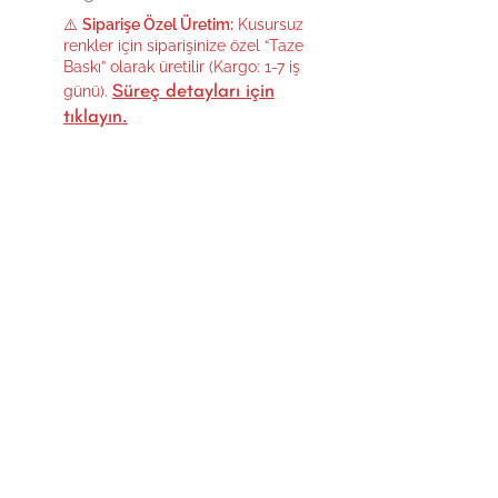
⚠️
Siparişe Özel Üretim:
Kusursuz
renkler için siparişinize özel “Taze
Baskı” olarak üretilir (Kargo: 1-7 iş
Süreç detayları için
günü).
tıklayın.