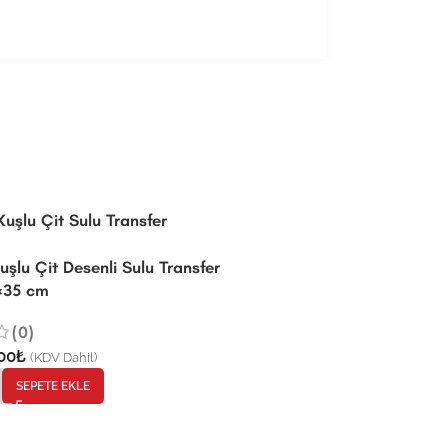
-29%
ST960 | Sulu Tra
uşlu Çit Desenli Sulu Transfer
×35 cm
(0)
50,00
₺
(0)
70,00
₺
(KD
00
₺
(KDV Dahil)
-
+
SEPET
SEPETE EKLE