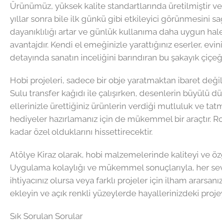
Ürünümüz, yüksek kalite standartlarında üretilmiştir ve 
yıllar sonra bile ilk günkü gibi etkileyici görünmesini
dayanıklılığı artar ve günlük kullanıma daha uygun hale g
avantajdır. Kendi el emeğinizle yarattığınız eserler, evin
detayında sanatın inceliğini barındıran bu şakayık çiçeğ
Hobi projeleri, sadece bir obje yaratmaktan ibaret değild
Sulu transfer kağıdı ile çalışırken, desenlerin büyülü d
ellerinizle ürettiğiniz ürünlerin verdiği mutluluk ve ta
hediyeler hazırlamanız için de mükemmel bir araçtır. Ro
kadar özel olduklarını hissettirecektir.
Atölye Kiraz olarak, hobi malzemelerinde kaliteyi ve öz
Uygulama kolaylığı ve mükemmel sonuçlarıyla, her seviye
ihtiyacınız olursa veya farklı projeler için ilham ararsa
ekleyin ve açık renkli yüzeylerde hayallerinizdeki projey
Sık Sorulan Sorular