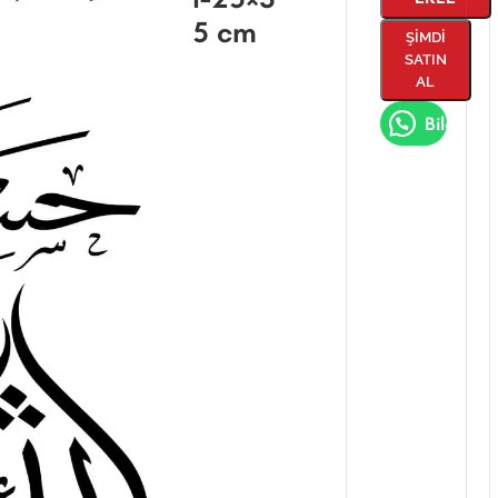
5 cm
ŞIMDI
SATIN
AL
Bilgi Al