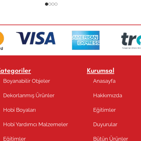
Kategoriler
Kurumsal
Boyanabilir Objeler
Anasayfa
Dekorlanmış Ürünler
Hakkımızda
Hobi Boyaları
Eğitimler
Hobi Yardımcı Malzemeler
Duyurular
Eğitimler
Bütün Ürünler