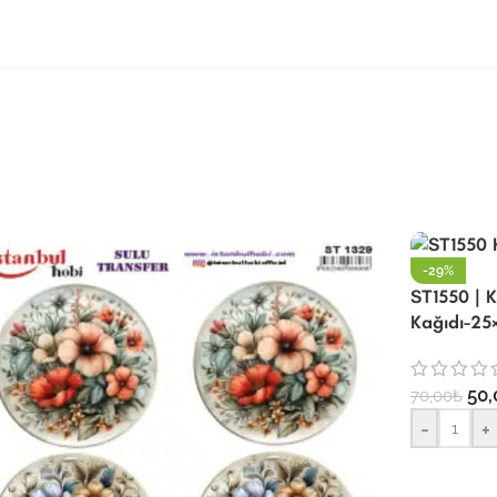
-29%
ST1550 | K
Kağıdı-25
50,
70,00
₺
-
+