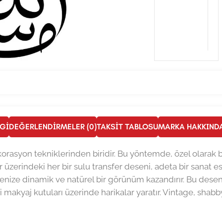
LGI
DEĞERLENDIRMELER (0)
TAKSIT TABLOSU
MARKA HAKKIND
 dekorasyon tekniklerinden biridir. Bu yöntemde, özel olarak
r üzerindeki her bir sulu transfer deseni, adeta bir sanat ese
jenize dinamik ve natürel bir görünüm kazandırır. Bu desenle
akyaj kutuları üzerinde harikalar yaratır. Vintage, shabb