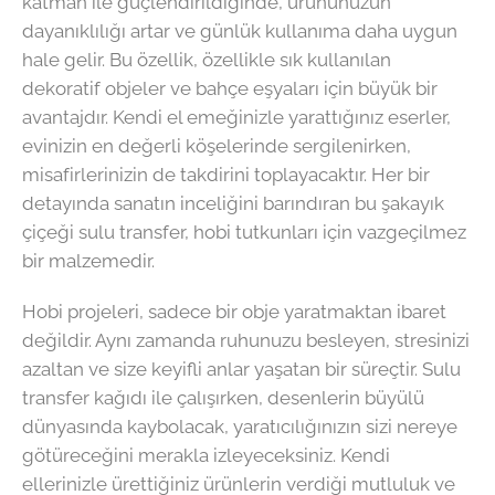
katman ile güçlendirildiğinde, ürününüzün
dayanıklılığı artar ve günlük kullanıma daha uygun
hale gelir. Bu özellik, özellikle sık kullanılan
dekoratif objeler ve bahçe eşyaları için büyük bir
avantajdır. Kendi el emeğinizle yarattığınız eserler,
evinizin en değerli köşelerinde sergilenirken,
misafirlerinizin de takdirini toplayacaktır. Her bir
detayında sanatın inceliğini barındıran bu şakayık
çiçeği sulu transfer, hobi tutkunları için vazgeçilmez
bir malzemedir.
Hobi projeleri, sadece bir obje yaratmaktan ibaret
değildir. Aynı zamanda ruhunuzu besleyen, stresinizi
azaltan ve size keyifli anlar yaşatan bir süreçtir. Sulu
transfer kağıdı ile çalışırken, desenlerin büyülü
dünyasında kaybolacak, yaratıcılığınızın sizi nereye
götüreceğini merakla izleyeceksiniz. Kendi
ellerinizle ürettiğiniz ürünlerin verdiği mutluluk ve