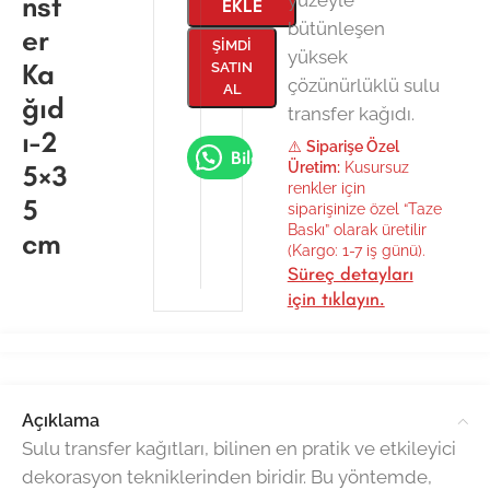
nsf
EKLE
bütünleşen
er
ŞIMDI
yüksek
Ka
SATIN
çözünürlüklü sulu
AL
ğıd
transfer kağıdı.
ı-2
⚠️
Siparişe Özel
Bilgi Al
5×3
Üretim:
Kusursuz
renkler için
5
siparişinize özel “Taze
Baskı” olarak üretilir
cm
(Kargo: 1-7 iş günü).
Süreç detayları
için tıklayın.
Açıklama
Sulu transfer kağıtları, bilinen en pratik ve etkileyici
dekorasyon tekniklerinden biridir. Bu yöntemde,