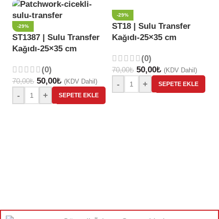
-29%
ST18 | Sulu Transfer
-29%
ST1387 | Sulu Transfer
Kağıdı-25×35 cm
S
Kağıdı-25×35 cm
D
(0)
K
(0)
50,00
₺
70,00
₺
(KDV Dahil)
50,00
₺
70,00
₺
(KDV Dahil)
-
+
SEPETE EKLE
70
-
+
SEPETE EKLE