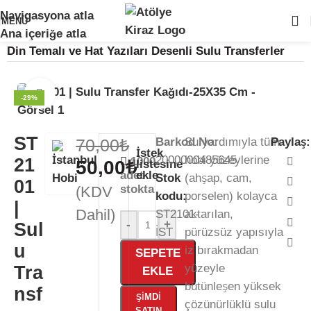
Navigasyona atla
🚨
ÖNEMLİ DUYURU:
Sektörel sezon çalışma takvimimiz nedeniyle
24
MENÜ
Temmuz - 24 Ağustos
tarihleri arasında atölyemiz kapalıdır. 🛒
Ana Sayfa
/
Kağıt Ürünleri
/
Sulu Transfer Kağıdı
/
Ana içeriğe atla
Sitemizden sipariş vermeye devam edebilirsiniz; tüm kargolarınız
25
Din Temalı ve Hat Yazıları Desenli Sulu Transferler
Ağustos
itibarıyla sırayla kargolanacaktır. 🍒
Büyütmek için tıklayın
-29%
ST
70,00
₺
Barkod No:
Su yardımıyla tüm
Paylaş:
İstek
2000000485645
hobi yüzeylerine
21
1000
50,00
₺
listesine
adet
ekle
Stok
(ahşap, cam,
01
stokta
(KDV
kodu:
porselen) kolayca
|
Dahil)
ST2101-
aktarılan,
-
+
Sul
İST
pürüzsüz yapısıyla
u
iz bırakmadan
SEPETE
yüzeyle
Tra
EKLE
bütünleşen yüksek
nsf
ŞIMDI
çözünürlüklü sulu
SATIN