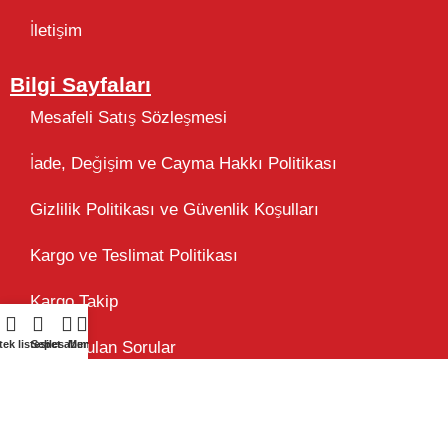
İletişim
Bilgi Sayfaları
Mesafeli Satış Sözleşmesi
İade, Değişim ve Cayma Hakkı Politikası
Gizlilik Politikası ve Güvenlik Koşulları
Kargo ve Teslimat Politikası
Kargo Takip
tek listesi
Sepet
Hesabım
Menü
Sık Sorulan Sorular
Atölye Kiraz® Marka Tescil Belgesi