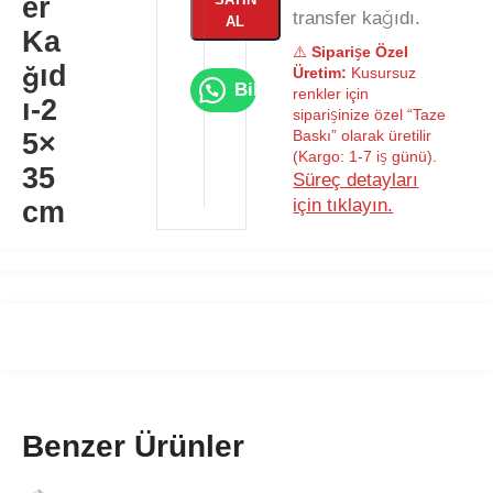
er
transfer kağıdı.
AL
Ka
⚠️
Siparişe Özel
ğıd
Üretim:
Kusursuz
Bilgi Al
renkler için
ı-2
siparişinize özel “Taze
Baskı” olarak üretilir
5×
(Kargo: 1-7 iş günü).
35
Süreç detayları
için tıklayın.
cm
Benzer Ürünler