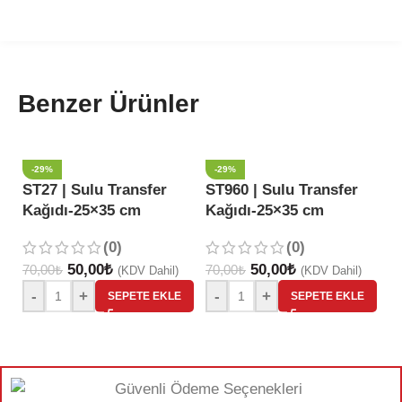
Benzer Ürünler
-29%
-29%
ST27 | Sulu Transfer
ST960 | Sulu Transfer
S
Kağıdı-25×35 cm
Kağıdı-25×35 cm
K
(0)
(0)
50,00
₺
50,00
₺
70,00
₺
70,00
₺
70
(KDV Dahil)
(KDV Dahil)
-
+
-
+
SEPETE EKLE
SEPETE EKLE