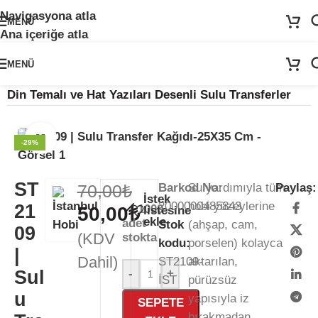
Navigasyona atla
🚨
ÖNEMLİ DUYURU:
Sektörel sezon çalışma takvimimiz nedeniyle
24
MENÜ
Temmuz - 24 Ağustos
tarihleri arasında atölyemiz kapalıdır. 🛒
Ana içeriğe atla
Sitemizden sipariş vermeye devam edebilirsiniz; tüm kargolarınız
25
Ağustos
itibarıyla sırayla kargolanacaktır. 🍒
MENÜ
Ana Sayfa
/
Kağıt Ürünleri
/
Sulu Transfer Kağıdı
/
Din Temalı ve Hat Yazıları Desenli Sulu Transferler
Büyütmek için tıklayın
-29%
ST
70,00
₺
Barkod No:
Su yardımıyla tüm
Paylaş:
İstek
2000000485843
hobi yüzeylerine
21
1000
50,00
₺
listesine
ekle
adet
Stok
(ahşap, cam,
09
(KDV
stokta
kodu:
porselen) kolayca
|
Dahil)
ST2109-
aktarılan,
Sul
-
+
İST
pürüzsüz
u
yapısıyla iz
SEPETE
bırakmadan