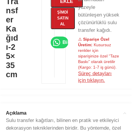
Tra
EKLE
yüzeyle
nsf
ŞIMDI
bütünleşen yüksek
er
SATIN
çözünürlüklü sulu
AL
Ka
transfer kağıdı.
ğıd
⚠️
Siparişe Özel
Bilgi Al
Üretim:
Kusursuz
ı-2
renkler için
5×
siparişinize özel “Taze
Baskı” olarak üretilir
35
(Kargo: 1-7 iş günü).
cm
Süreç detayları
için tıklayın.
Açıklama
Sulu transfer kağıtları, bilinen en pratik ve etkileyici
dekorasyon tekniklerinden biridir. Bu yöntemde, özel