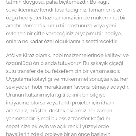
tatmin duygusu, paha biçilemezdir. Bu kağıt,
sevdiklerinize kendi tasarladığınız, tamamen size
özgü hediyeler hazırlamanız için de mükemmel bir
araçtır. Romantik ruhlu bir dostunuza veya yeni
evlenen bir çifte vereceğiniz el yapımı bir hediye,
onlara ne kadar özel olduklarını hissettirecektir.
Atölye Kiraz olarak, hobi malzemelerinde kaliteyi ve
özgünlüğü ön planda tutuyoruz. Bu şakayık çiçeği
sulu transfer de bu felsefemizin bir yansımasıdır.
Uygulama kolaylığı ve mükemmel sonuçlarıyla, her
seviyeden hobi meraklısının favorisi olmaya adaydır.
Ürünün kullanımıyla ilgili teknik bir bilgiye
ihtiyacınız olursa veya farklı projeler için ilham
ararsanız, müşteri destek ekibimiz her zaman
yanınızdadır. Şimdi bu eşsiz transfer kağıdını
sepetinize ekleyin ve açık renkli yüzeylerde
hayallerinizdeki projeye bir an önce başlayın.