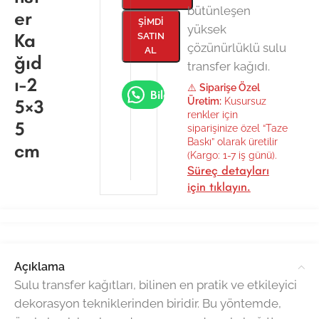
bütünleşen
er
ŞIMDI
yüksek
Ka
SATIN
çözünürlüklü sulu
AL
ğıd
transfer kağıdı.
ı-2
⚠️
Siparişe Özel
Bilgi Al
5×3
Üretim:
Kusursuz
renkler için
5
siparişinize özel “Taze
Baskı” olarak üretilir
cm
(Kargo: 1-7 iş günü).
Süreç detayları
için tıklayın.
Açıklama
Sulu transfer kağıtları, bilinen en pratik ve etkileyici
dekorasyon tekniklerinden biridir. Bu yöntemde,