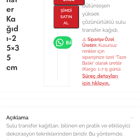
bütünleşen
er
ŞIMDI
yüksek
Ka
SATIN
çözünürlüklü sulu
AL
ğıd
transfer kağıdı.
ı-2
⚠️
Siparişe Özel
Bilgi Al
5×3
Üretim:
Kusursuz
renkler için
5
siparişinize özel “Taze
Baskı” olarak üretilir
cm
(Kargo: 1-7 iş günü).
Süreç detayları
için tıklayın.
Açıklama
Sulu transfer kağıtları, bilinen en pratik ve etkileyici
dekorasyon tekniklerinden biridir. Bu yöntemde,