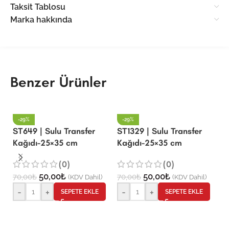
Taksit Tablosu
Marka hakkında
Benzer Ürünler
-29%
-29%
ST649 | Sulu Transfer
ST1329 | Sulu Transfer
Kağıdı-25×35 cm
Kağıdı-25×35 cm
ST
K
(0)
(0)
50,00
₺
50,00
₺
70,00
₺
70,00
₺
(KDV Dahil)
(KDV Dahil)
7
-
+
-
+
SEPETE EKLE
SEPETE EKLE