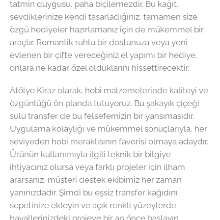
tatmin duygusu, paha biçilemezdir. Bu kağıt,
sevdiklerinize kendi tasarladığınız, tamamen size
özgü hediyeler hazırlamanız için de mükemmel bir
araçtır. Romantik ruhlu bir dostunuza veya yeni
evlenen bir çifte vereceğiniz el yapımı bir hediye,
onlara ne kadar özel olduklarını hissettirecektir.
Atölye Kiraz olarak, hobi malzemelerinde kaliteyi ve
özgünlüğü ön planda tutuyoruz. Bu şakayık çiçeği
sulu transfer de bu felsefemizin bir yansımasıdır.
Uygulama kolaylığı ve mükemmel sonuçlarıyla, her
seviyeden hobi meraklısının favorisi olmaya adaydır.
Ürünün kullanımıyla ilgili teknik bir bilgiye
ihtiyacınız olursa veya farklı projeler için ilham
ararsanız, müşteri destek ekibimiz her zaman
yanınızdadır. Şimdi bu eşsiz transfer kağıdını
sepetinize ekleyin ve açık renkli yüzeylerde
hayallerinizdeki projeye bir an önce başlayın.