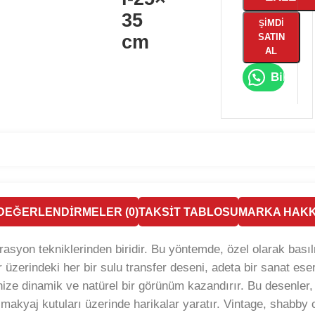
35
ŞIMDI
cm
SATIN
AL
Bilgi Al
DEĞERLENDIRMELER (0)
TAKSIT TABLOSU
MARKA HAKK
ekorasyon tekniklerinden biridir. Bu yöntemde, özel olarak bas
üzerindeki her bir sulu transfer deseni, adeta bir sanat eseri
nize dinamik ve natürel bir görünüm kazandırır. Bu desenler, ö
kyaj kutuları üzerinde harikalar yaratır. Vintage, shabby c