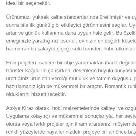
ideal bir seçenektir.
Ürünümüz, yüksek kalite standartlarında üretilmiştir ve uy
sonra bile ilk günkü gibi etkileyici görünmesini sağlar. 
artar ve günlük kullanıma daha uygun hale gelir. Bu özellik
emeğinizle yarattığınız eserler, evinizin en değerli köşeler
barındıran bu şakayık çiçeği sulu transfer, hobi tutkunlar
Hobi projeleri, sadece bir obje yaratmaktan ibaret değildi
transfer kağıdı ile çalışırken, desenlerin büyülü dünyasın
ürettiğiniz ürünlerin verdiği mutluluk ve tatmin duygusu,
hazırlamanız için de mükemmel bir araçtır. Romantik ruhlu
olduklarını hissettirecektir.
Atölye Kiraz olarak, hobi malzemelerinde kaliteyi ve özgü
Uygulama kolaylığı ve mükemmel sonuçlarıyla, her seviyede
olursa veya farklı projeler için ilham ararsanız, müşteri 
renkli yüzeylerde hayallerinizdeki projeye bir an önce başl