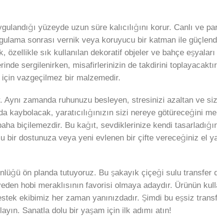
gulandığı yüzeyde uzun süre kalıcılığını korur. Canlı ve parl
Uygulama sonrası vernik veya koruyucu bir katman ile güçlend
, özellikle sık kullanılan dekoratif objeler ve bahçe eşyaları 
inde sergilenirken, misafirlerinizin de takdirini toplayacaktır
ı için vazgeçilmez bir malzemedir.
r. Aynı zamanda ruhunuzu besleyen, stresinizi azaltan ve size 
da kaybolacak, yaratıcılığınızın sizi nereye götüreceğini mer
 paha biçilemezdir. Bu kağıt, sevdiklerinize kendi tasarladı
 bir dostunuza veya yeni evlenen bir çifte vereceğiniz el ya
nlüğü ön planda tutuyoruz. Bu şakayık çiçeği sulu transfer d
n hobi meraklısının favorisi olmaya adaydır. Ürünün kullanım
destek ekibimiz her zaman yanınızdadır. Şimdi bu eşsiz trans
ayın. Sanatla dolu bir yaşam için ilk adımı atın!