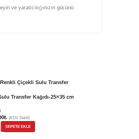
leyin ve yaratıcılığınızın gücünü
-29%
ST920 | Sulu Tr
Sulu Transfer Kağıdı-25×35 cm
(0)
)
50,00
₺
70,00
₺
00
₺
(KDV
(KDV Dahil)
-
+
SEPE
SEPETE EKLE