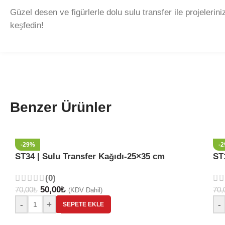
Güzel desen ve figürlerle dolu sulu transfer ile projelerin
keşfedin!
Benzer Ürünler
-29%
-
ST34 | Sulu Transfer Kağıdı-25×35 cm
ST
(0)
50,00
₺
70,00
₺
70,
(KDV Dahil)
-
+
-
SEPETE EKLE