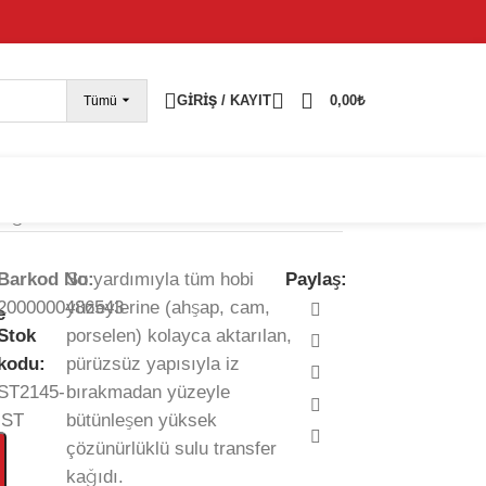
pariş vermeye devam edebilirsiniz; tüm kargolarınız
25
GIRIŞ / KAYIT
0,00
₺
Tümü
 Kağıdı-25×35 cm
Barkod No:
Su yardımıyla tüm hobi
Paylaş:
2000000486543
yüzeylerine (ahşap, cam,
e
Stok
porselen) kolayca aktarılan,
kodu:
pürüzsüz yapısıyla iz
ST2145-
bırakmadan yüzeyle
İST
bütünleşen yüksek
çözünürlüklü sulu transfer
kağıdı.