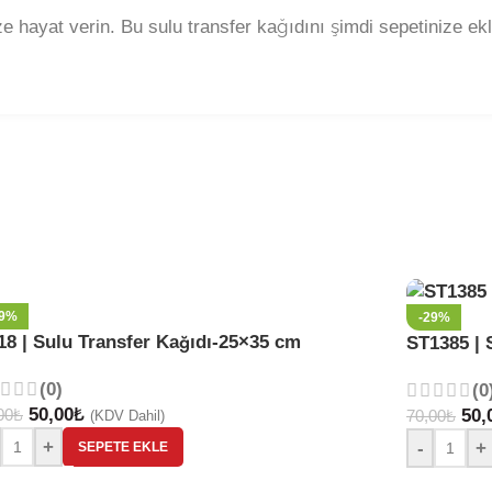
ize hayat verin. Bu sulu transfer kağıdını şimdi sepetinize ek
29%
-29%
18 | Sulu Transfer Kağıdı-25×35 cm
ST1385 | 
(0)
(0
50,00
₺
00
₺
50,
70,00
₺
(KDV Dahil)
+
-
+
SEPETE EKLE