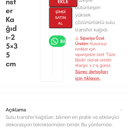
nsf
EKLE
bütünleşen
er
ŞIMDI
yüksek
Ka
SATIN
çözünürlüklü sulu
AL
ğıd
transfer kağıdı.
ı-2
⚠️
Siparişe Özel
Bilgi Al
5×3
Üretim:
Kusursuz
renkler için
5
siparişinize özel “Taze
Baskı” olarak üretilir
cm
(Kargo: 1-7 iş günü).
Süreç detayları
için tıklayın.
Açıklama
Sulu transfer kağıtları, bilinen en pratik ve etkileyici
dekorasyon tekniklerinden biridir. Bu yöntemde,