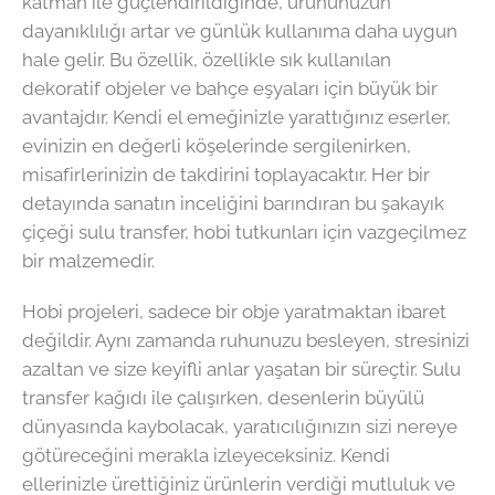
katman ile güçlendirildiğinde, ürününüzün
dayanıklılığı artar ve günlük kullanıma daha uygun
hale gelir. Bu özellik, özellikle sık kullanılan
dekoratif objeler ve bahçe eşyaları için büyük bir
avantajdır. Kendi el emeğinizle yarattığınız eserler,
evinizin en değerli köşelerinde sergilenirken,
misafirlerinizin de takdirini toplayacaktır. Her bir
detayında sanatın inceliğini barındıran bu şakayık
çiçeği sulu transfer, hobi tutkunları için vazgeçilmez
bir malzemedir.
Hobi projeleri, sadece bir obje yaratmaktan ibaret
değildir. Aynı zamanda ruhunuzu besleyen, stresinizi
azaltan ve size keyifli anlar yaşatan bir süreçtir. Sulu
transfer kağıdı ile çalışırken, desenlerin büyülü
dünyasında kaybolacak, yaratıcılığınızın sizi nereye
götüreceğini merakla izleyeceksiniz. Kendi
ellerinizle ürettiğiniz ürünlerin verdiği mutluluk ve