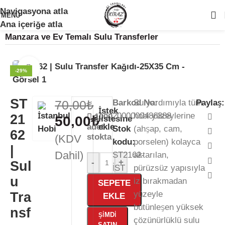
Navigasyona atla
🚨
ÖNEMLİ DUYURU:
Sektörel sezon çalışma takvimimiz nedeniyle
24
MENÜ
Temmuz - 24 Ağustos
tarihleri arasında atölyemiz kapalıdır. 🛒
Ana Sayfa
/
Kağıt Ürünleri
/
Sulu Transfer Kağıdı
/
Ana içeriğe atla
Sitemizden sipariş vermeye devam edebilirsiniz; tüm kargolarınız
25
Manzara ve Ev Temalı Sulu Transferler
Ağustos
itibarıyla sırayla kargolanacaktır. 🍒
Büyütmek için tıklayın
-29%
ST
70,00
₺
Barkod No:
Su yardımıyla tüm
Paylaş:
İstek
2000000486888
hobi yüzeylerine
21
1000
50,00
₺
listesine
adet
ekle
Stok
(ahşap, cam,
62
stokta
(KDV
kodu:
porselen) kolayca
|
Dahil)
ST2162-
aktarılan,
-
+
Sul
İST
pürüzsüz yapısıyla
u
iz bırakmadan
SEPETE
yüzeyle
Tra
EKLE
bütünleşen yüksek
nsf
ŞIMDI
çözünürlüklü sulu
SATIN