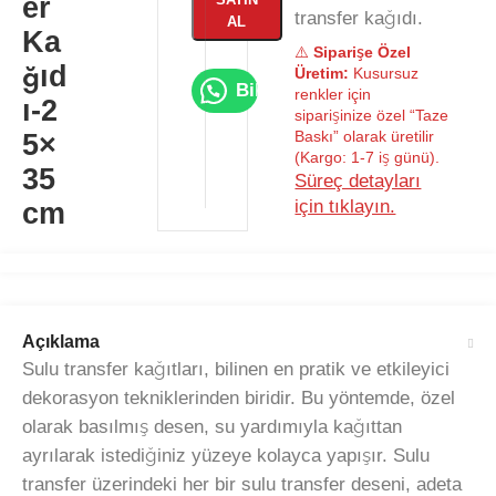
er
transfer kağıdı.
AL
Ka
⚠️
Siparişe Özel
ğıd
Üretim:
Kusursuz
Bilgi Al
renkler için
ı-2
siparişinize özel “Taze
Baskı” olarak üretilir
5×
(Kargo: 1-7 iş günü).
35
Süreç detayları
için tıklayın.
cm
Açıklama
Sulu transfer kağıtları, bilinen en pratik ve etkileyici
dekorasyon tekniklerinden biridir. Bu yöntemde, özel
olarak basılmış desen, su yardımıyla kağıttan
ayrılarak istediğiniz yüzeye kolayca yapışır. Sulu
transfer üzerindeki her bir sulu transfer deseni, adeta