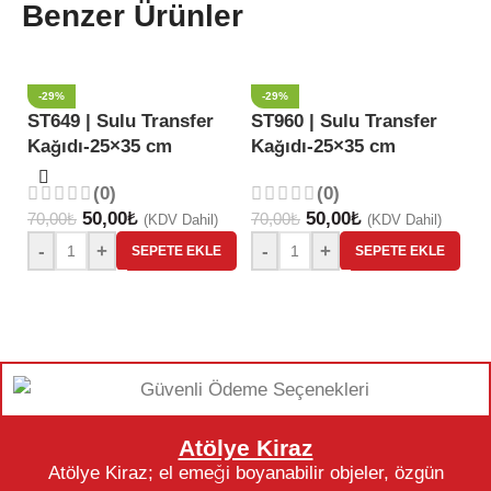
Benzer Ürünler
-29%
-29%
ST649 | Sulu Transfer
ST960 | Sulu Transfer
Kağıdı-25×35 cm
Kağıdı-25×35 cm
S
K
(0)
(0)
50,00
₺
50,00
₺
70,00
₺
70,00
₺
(KDV Dahil)
(KDV Dahil)
70
-
+
-
+
SEPETE EKLE
SEPETE EKLE
Atölye Kiraz
Atölye Kiraz; el emeği boyanabilir objeler, özgün