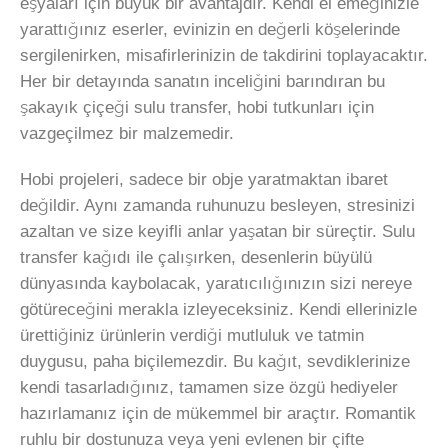
eşyaları için büyük bir avantajdır. Kendi el emeğinizle
yarattığınız eserler, evinizin en değerli köşelerinde
sergilenirken, misafirlerinizin de takdirini toplayacaktır.
Her bir detayında sanatın inceliğini barındıran bu
şakayık çiçeği sulu transfer, hobi tutkunları için
vazgeçilmez bir malzemedir.
Hobi projeleri, sadece bir obje yaratmaktan ibaret
değildir. Aynı zamanda ruhunuzu besleyen, stresinizi
azaltan ve size keyifli anlar yaşatan bir süreçtir. Sulu
transfer kağıdı ile çalışırken, desenlerin büyülü
dünyasında kaybolacak, yaratıcılığınızın sizi nereye
götüreceğini merakla izleyeceksiniz. Kendi ellerinizle
ürettiğiniz ürünlerin verdiği mutluluk ve tatmin
duygusu, paha biçilemezdir. Bu kağıt, sevdiklerinize
kendi tasarladığınız, tamamen size özgü hediyeler
hazırlamanız için de mükemmel bir araçtır. Romantik
ruhlu bir dostunuza veya yeni evlenen bir çifte