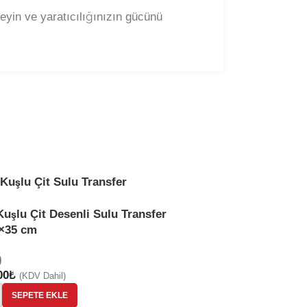
leyin ve yaratıcılığınızın gücünü
-29%
ST914 | Sulu Tr
Kuşlu Çit Desenli Sulu Transfer
5×35 cm
(2)
50,00
₺
70,00
₺
)
(KDV
00
₺
(KDV Dahil)
-
+
SEPE
SEPETE EKLE