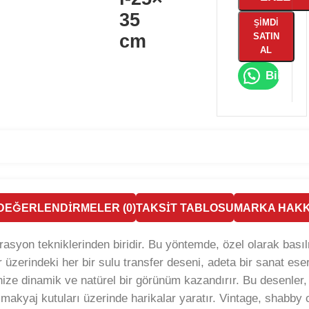
35
ŞIMDI
cm
SATIN
AL
Bilgi Al
DEĞERLENDIRMELER (0)
TAKSIT TABLOSU
MARKA HAKK
ekorasyon tekniklerinden biridir. Bu yöntemde, özel olarak bas
üzerindeki her bir sulu transfer deseni, adeta bir sanat eseri
nize dinamik ve natürel bir görünüm kazandırır. Bu desenler, ö
kyaj kutuları üzerinde harikalar yaratır. Vintage, shabby c