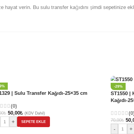
ize hayat verin. Bu sulu transfer kağıdını şimdi sepetinize ek
29%
-29%
1329 | Sulu Transfer Kağıdı-25×35 cm
ST1550 | 
Kağıdı-2
(0)
50,00
₺
00
₺
(0
(KDV Dahil)
50,
70,00
₺
+
SEPETE EKLE
-
+