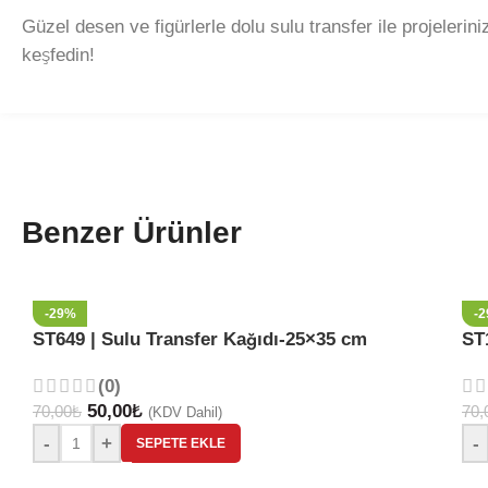
Güzel desen ve figürlerle dolu sulu transfer ile projelerin
keşfedin!
Benzer Ürünler
-29%
-
ST649 | Sulu Transfer Kağıdı-25×35 cm
ST
(0)
50,00
₺
70,00
₺
70,
(KDV Dahil)
-
+
-
SEPETE EKLE