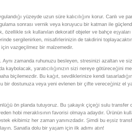
gulandığı yüzeyde uzun süre kalıcılığını korur. Canlı ve parl
Uygulama sonrası vernik veya koruyucu bir katman ile güçlend
, özellikle sık kullanılan dekoratif objeler ve bahçe eşyaları 
inde sergilenirken, misafirlerinizin de takdirini toplayacaktır
ı için vazgeçilmez bir malzemedir.
r. Aynı zamanda ruhunuzu besleyen, stresinizi azaltan ve size 
da kaybolacak, yaratıcılığınızın sizi nereye götüreceğini mer
 paha biçilemezdir. Bu kağıt, sevdiklerinize kendi tasarladı
 bir dostunuza veya yeni evlenen bir çifte vereceğiniz el ya
nlüğü ön planda tutuyoruz. Bu şakayık çiçeği sulu transfer d
n hobi meraklısının favorisi olmaya adaydır. Ürünün kullanım
destek ekibimiz her zaman yanınızdadır. Şimdi bu eşsiz trans
ayın. Sanatla dolu bir yaşam için ilk adımı atın!