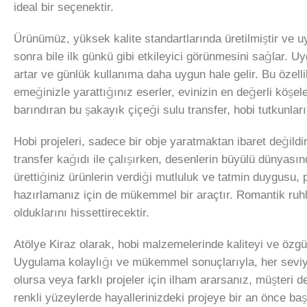
ideal bir seçenektir.
Ürünümüz, yüksek kalite standartlarında üretilmiştir ve uy
sonra bile ilk günkü gibi etkileyici görünmesini sağlar. 
artar ve günlük kullanıma daha uygun hale gelir. Bu özellik
emeğinizle yarattığınız eserler, evinizin en değerli köşeler
barındıran bu şakayık çiçeği sulu transfer, hobi tutkunlar
Hobi projeleri, sadece bir obje yaratmaktan ibaret değildi
transfer kağıdı ile çalışırken, desenlerin büyülü dünyasın
ürettiğiniz ürünlerin verdiği mutluluk ve tatmin duygusu,
hazırlamanız için de mükemmel bir araçtır. Romantik ruhlu
olduklarını hissettirecektir.
Atölye Kiraz olarak, hobi malzemelerinde kaliteyi ve özgü
Uygulama kolaylığı ve mükemmel sonuçlarıyla, her seviyede
olursa veya farklı projeler için ilham ararsanız, müşteri 
renkli yüzeylerde hayallerinizdeki projeye bir an önce başl