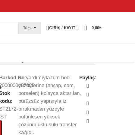
pariş vermeye devam edebilirsiniz; tüm kargolarınız
25
GIRIŞ / KAYIT
0,00
₺
Tümü
ransfer Kağıdı-25×35 cm
Barkod No:
Su yardımıyla tüm hobi
Paylaş:
2000000487083
yüzeylerine (ahşap, cam,
e
Stok
porselen) kolayca aktarılan,
kodu:
pürüzsüz yapısıyla iz
ST2172-
bırakmadan yüzeyle
İST
bütünleşen yüksek
çözünürlüklü sulu transfer
kağıdı.