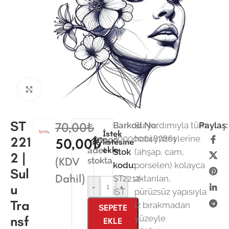
Büyütmek için tıklayın
ST
70,00
₺
Barkod No:
Su yardımıyla tüm
Paylaş:
İstek
2000000487861
hobi yüzeylerine
221
1000
50,00
₺
listesine
ekle
adet
Stok
(ahşap, cam,
2 |
(KDV
stokta
kodu:
porselen) kolayca
Sul
Dahil)
ST2212-
aktarılan,
u
-
+
İST
pürüzsüz yapısıyla
Tra
iz bırakmadan
SEPETE
nsf
yüzeyle
EKLE