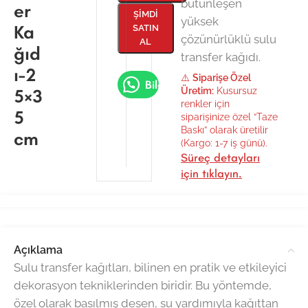
bütünleşen
er
ŞIMDI
yüksek
Ka
SATIN
çözünürlüklü sulu
AL
ğıd
transfer kağıdı.
ı-2
⚠️
Siparişe Özel
Bilgi Al
5×3
Üretim:
Kusursuz
renkler için
5
siparişinize özel “Taze
Baskı” olarak üretilir
cm
(Kargo: 1-7 iş günü).
Süreç detayları
için tıklayın.
Açıklama
Sulu transfer kağıtları, bilinen en pratik ve etkileyici
dekorasyon tekniklerinden biridir. Bu yöntemde,
özel olarak basılmış desen, su yardımıyla kağıttan