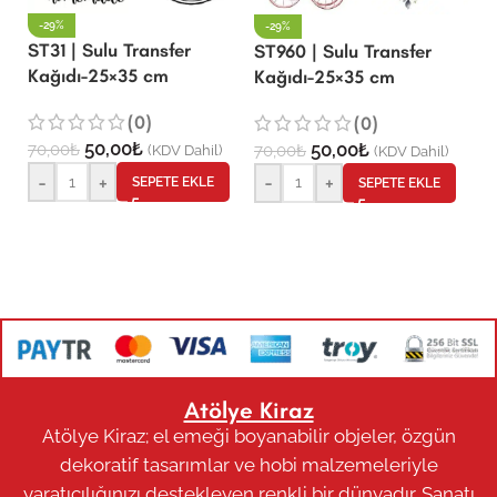
-29%
-29%
ST31 | Sulu Transfer
S
ST960 | Sulu Transfer
Kağıdı-25×35 cm
K
Kağıdı-25×35 cm
(0)
(0)
50,00
₺
50,00
₺
70,00
₺
7
70,00
₺
(KDV Dahil)
(KDV Dahil)
-
+
-
+
SEPETE EKLE
SEPETE EKLE
Atölye Kiraz
Atölye Kiraz; el emeği boyanabilir objeler, özgün
dekoratif tasarımlar ve hobi malzemeleriyle
yaratıcılığınızı destekleyen renkli bir dünyadır. Sanatı