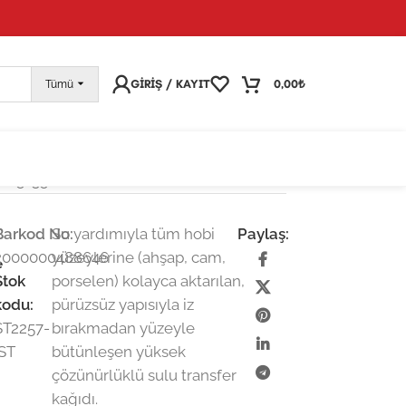
pariş vermeye devam edebilirsiniz; tüm kargolarınız
25
GIRIŞ / KAYIT
0,00
₺
Tümü
dı-25×35 cm
Barkod No:
Su yardımıyla tüm hobi
Paylaş:
2000000488646
yüzeylerine (ahşap, cam,
e
Stok
porselen) kolayca aktarılan,
kodu:
pürüzsüz yapısıyla iz
ST2257-
bırakmadan yüzeyle
İST
bütünleşen yüksek
çözünürlüklü sulu transfer
kağıdı.