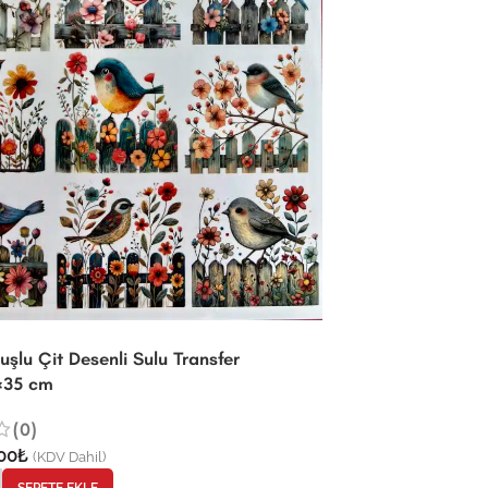
uşlu Çit Desenli Sulu Transfer
×35 cm
(0)
00
₺
(KDV Dahil)
SEPETE EKLE