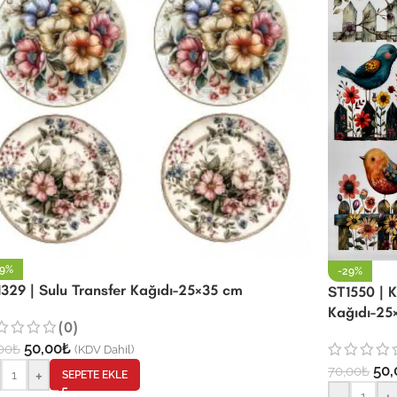
29%
-29%
329 | Sulu Transfer Kağıdı-25×35 cm
ST1550 | K
Kağıdı-25
(0)
50,00
₺
00
₺
(KDV Dahil)
50,
70,00
₺
+
SEPETE EKLE
-
+