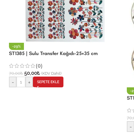
-29%
ST1385 | Sulu Transfer Kağıdı-25×35 cm
(0)
50,00
₺
70,00
₺
(KDV Dahil)
-
+
SEPETE EKLE
-
ST1
70,
-