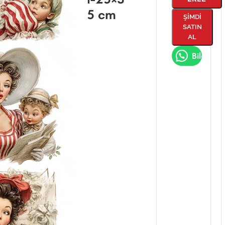
5 cm
ŞIMDI
SATIN
AL
Bilgi Al