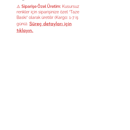
⚠️
Siparişe Özel Üretim:
Kusursuz
renkler için siparişinize özel “Taze
Baskı” olarak üretilir (Kargo: 1-7 iş
Süreç detayları için
günü).
tıklayın.