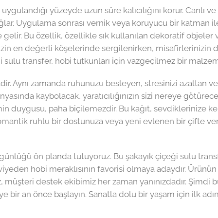
uygulandığı yüzeyde uzun süre kalıcılığını korur. Canlı ve
 sağlar. Uygulama sonrası vernik veya koruyucu bir katman 
elir. Bu özellik, özellikle sık kullanılan dekoratif objeler 
izin en değerli köşelerinde sergilenirken, misafirlerinizin d
i sulu transfer, hobi tutkunları için vazgeçilmez bir malzem
ir. Aynı zamanda ruhunuzu besleyen, stresinizi azaltan ve si
ünyasında kaybolacak, yaratıcılığınızın sizi nereye götürec
tmin duygusu, paha biçilemezdir. Bu kağıt, sevdiklerinize 
mantik ruhlu bir dostunuza veya yeni evlenen bir çifte ver
günlüğü ön planda tutuyoruz. Bu şakayık çiçeği sulu transf
den hobi meraklısının favorisi olmaya adaydır. Ürünün kul
nız, müşteri destek ekibimiz her zaman yanınızdadır. Şimdi b
e bir an önce başlayın. Sanatla dolu bir yaşam için ilk adım