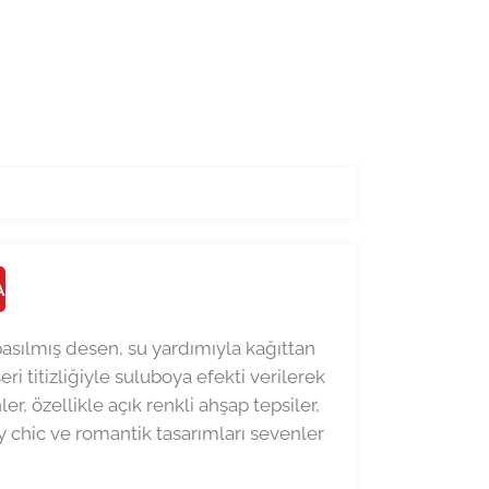
A
 basılmış desen, su yardımıyla kağıttan
ri titizliğiyle suluboya efekti verilerek
r, özellikle açık renkli ahşap tepsiler,
y chic ve romantik tasarımları sevenler