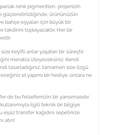
 parlak renk pigmentleri, projenizin
ile güçlendirildiğinde, ürününüzün
ve bahçe eşyaları için büyük bir
e takdirini toplayacaktır. Her bir
edir.
ze keyifli anlar yaşatan bir süreçtir.
eğini merakla izleyeceksiniz. Kendi
kendi tasarladığınız, tamamen size özgü
eceğiniz el yapımı bir hediye, onlara ne
er de bu felsefemizin bir yansımasıdır.
lanımıyla ilgili teknik bir bilgiye
u eşsiz transfer kağıdını sepetinize
ı atın!