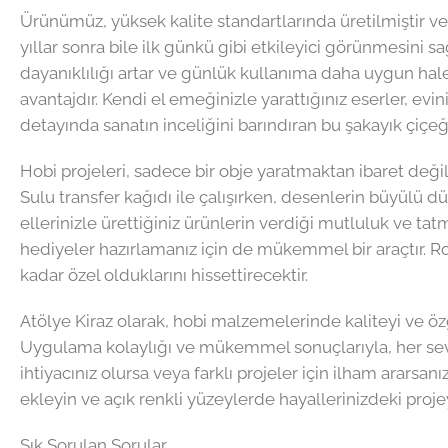
Ürünümüz, yüksek kalite standartlarında üretilmiştir ve 
yıllar sonra bile ilk günkü gibi etkileyici görünmesini
dayanıklılığı artar ve günlük kullanıma daha uygun hale g
avantajdır. Kendi el emeğinizle yarattığınız eserler, evin
detayında sanatın inceliğini barındıran bu şakayık çiçeğ
Hobi projeleri, sadece bir obje yaratmaktan ibaret değild
Sulu transfer kağıdı ile çalışırken, desenlerin büyülü d
ellerinizle ürettiğiniz ürünlerin verdiği mutluluk ve ta
hediyeler hazırlamanız için de mükemmel bir araçtır. Ro
kadar özel olduklarını hissettirecektir.
Atölye Kiraz olarak, hobi malzemelerinde kaliteyi ve öz
Uygulama kolaylığı ve mükemmel sonuçlarıyla, her seviye
ihtiyacınız olursa veya farklı projeler için ilham ararsa
ekleyin ve açık renkli yüzeylerde hayallerinizdeki projey
Sık Sorulan Sorular