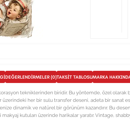
LGI
DEĞERLENDIRMELER (0)
TAKSIT TABLOSU
MARKA HAKKIND
 dekorasyon tekniklerinden biridir. Bu yöntemde, özel olarak
r üzerindeki her bir sulu transfer deseni, adeta bir sanat ese
jenize dinamik ve natürel bir görünüm kazandırır. Bu desenle
akyaj kutuları üzerinde harikalar yaratır. Vintage, shabb