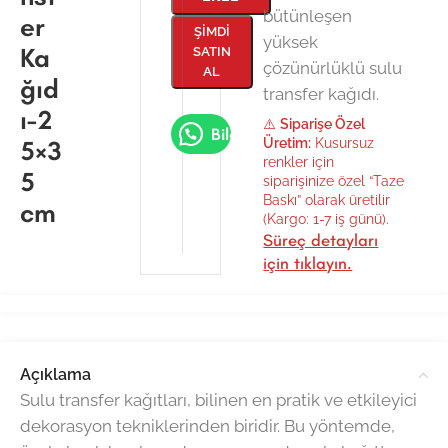
bütünleşen
er
ŞIMDI
yüksek
Ka
SATIN
çözünürlüklü sulu
AL
ğıd
transfer kağıdı.
ı-2
⚠️
Siparişe Özel
Bilgi Al
5×3
Üretim:
Kusursuz
renkler için
5
siparişinize özel “Taze
Baskı” olarak üretilir
cm
(Kargo: 1-7 iş günü).
Süreç detayları
için tıklayın.
Açıklama
Sulu transfer kağıtları, bilinen en pratik ve etkileyici
dekorasyon tekniklerinden biridir. Bu yöntemde,