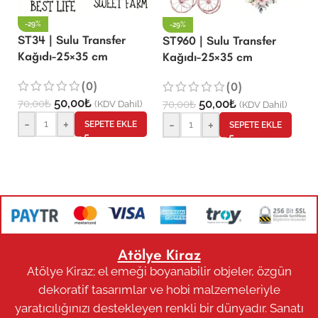
-29%
-29%
S
ST34 | Sulu Transfer
ST960 | Sulu Transfer
De
Kağıdı-25×35 cm
Kağıdı-25×35 cm
K
(0)
(0)
50,00
₺
50,00
₺
70,00
₺
70,00
₺
(KDV Dahil)
(KDV Dahil)
7
-
+
-
+
SEPETE EKLE
SEPETE EKLE
Atölye Kiraz
Atölye Kiraz; el emeği boyanabilir objeler, özgün
dekoratif tasarımlar ve hobi malzemeleriyle
yaratıcılığınızı destekleyen renkli bir dünyadır. Sanatı