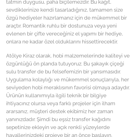
tatmin duygusu, paha biçilemezdir. Bu kağıt,
sevdiklerinize kendi tasarladığınız, tamamen size
özgü hediyeler hazırlamanız için de mükemmel bir
araçtır. Romantik ruhlu bir dostunuza veya yeni
evlenen bir çifte vereceğiniz el yapımı bir hediye,
onlara ne kadar özel olduklarını hissettirecektir.
Atölye Kiraz olarak, hobi malzemelerinde kaliteyi ve
özgünlüğü ön planda tutuyoruz. Bu şakayık çiçeği
sulu transfer de bu felsefemizin bir yansımasıdır.
Uygulama kolaylığı ve mükemmel sonuçlarıyla, her
seviyeden hobi meraklısının favorisi olmaya adaydır.
Ürünün kullanımıyla ilgili teknik bir bilgiye
ihtiyacınız olursa veya farklı projeler için ilham
ararsanız, müşteri destek ekibimiz her zaman
yanınızdadır. Şimdi bu eşsiz transfer kağıdını
sepetinize ekleyin ve açık renkli yüzeylerde
hayallerinizdeki projeye bir an önce başlayın.