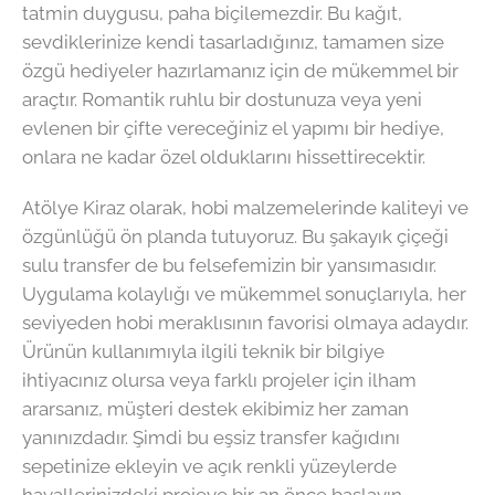
tatmin duygusu, paha biçilemezdir. Bu kağıt,
sevdiklerinize kendi tasarladığınız, tamamen size
özgü hediyeler hazırlamanız için de mükemmel bir
araçtır. Romantik ruhlu bir dostunuza veya yeni
evlenen bir çifte vereceğiniz el yapımı bir hediye,
onlara ne kadar özel olduklarını hissettirecektir.
Atölye Kiraz olarak, hobi malzemelerinde kaliteyi ve
özgünlüğü ön planda tutuyoruz. Bu şakayık çiçeği
sulu transfer de bu felsefemizin bir yansımasıdır.
Uygulama kolaylığı ve mükemmel sonuçlarıyla, her
seviyeden hobi meraklısının favorisi olmaya adaydır.
Ürünün kullanımıyla ilgili teknik bir bilgiye
ihtiyacınız olursa veya farklı projeler için ilham
ararsanız, müşteri destek ekibimiz her zaman
yanınızdadır. Şimdi bu eşsiz transfer kağıdını
sepetinize ekleyin ve açık renkli yüzeylerde
hayallerinizdeki projeye bir an önce başlayın.