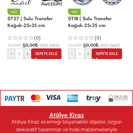
-29%
-29%
S
ST27 | Sulu Transfer
ST18 | Sulu Transfer
K
Kağıdı-25×35 cm
Kağıdı-25×35 cm
(0)
(0)
7
50,00
₺
50,00
₺
70,00
₺
70,00
₺
(KDV Dahil)
(KDV Dahil)
-
+
-
+
SEPETE EKLE
SEPETE EKLE
Atölye Kiraz
Atölye Kiraz; el emeği boyanabilir objeler, özgün
dekoratif tasarımlar ve hobi malzemeleriyle