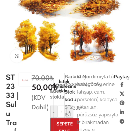
Büyütmek için tıklayın
ST
70,00
₺
Barkod No:
Su yardımıyla tüm
Paylaş:
İstek
2000000490069
hobi yüzeylerine
23
999
50,00
₺
listesine
ekle
adet
Stok
(ahşap, cam,
33 |
(KDV
stokta
kodu:
porselen) kolayca
Sul
Dahil)
ST2333-
aktarılan,
u
-
+
İST
pürüzsüz yapısıyla
Tra
iz bırakmadan
SEPETE
yüzeyle