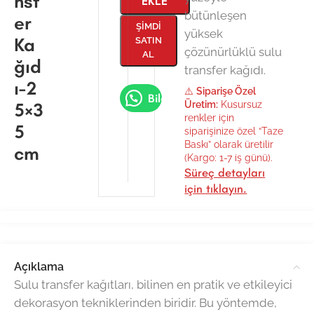
nsf
EKLE
bütünleşen
er
ŞIMDI
yüksek
Ka
SATIN
çözünürlüklü sulu
AL
ğıd
transfer kağıdı.
ı-2
⚠️
Siparişe Özel
Bilgi Al
5×3
Üretim:
Kusursuz
renkler için
5
siparişinize özel “Taze
Baskı” olarak üretilir
cm
(Kargo: 1-7 iş günü).
Süreç detayları
için tıklayın.
Açıklama
Sulu transfer kağıtları, bilinen en pratik ve etkileyici
dekorasyon tekniklerinden biridir. Bu yöntemde,