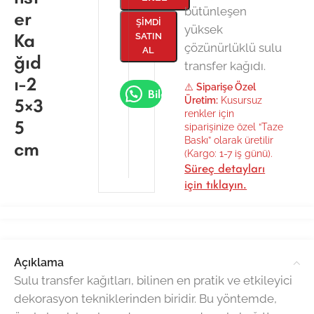
bütünleşen
er
ŞIMDI
yüksek
Ka
SATIN
çözünürlüklü sulu
AL
ğıd
transfer kağıdı.
ı-2
⚠️
Siparişe Özel
Bilgi Al
5×3
Üretim:
Kusursuz
renkler için
5
siparişinize özel “Taze
Baskı” olarak üretilir
cm
(Kargo: 1-7 iş günü).
Süreç detayları
için tıklayın.
Açıklama
Sulu transfer kağıtları, bilinen en pratik ve etkileyici
dekorasyon tekniklerinden biridir. Bu yöntemde,