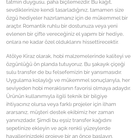
tatmin duygusu, paha biçilemezdir. Bu kağıt,
sevdiklerinize kendi tasarladığınız, tamamen size
özgü hediyeler hazırlamanız için de mükemmel bir
araçtır. Romantik ruhlu bir dostunuza veya yeni
evlenen bir çifte vereceğiniz el yapımı bir hediye,
onlara ne kadar özel olduklarını hissettirecektir.
Atölye Kiraz olarak, hobi malzemelerinde kaliteyi ve
özgünlüğü ön planda tutuyoruz. Bu şakayık çiçeği
sulu transfer de bu felsefemizin bir yansımasıdır.
Uygulama kolaylığı ve mükemmel sonuçlarıyla, her
seviyeden hobi meraklısının favorisi olmaya adaydır.
Ürünün kullanımıyla ilgili teknik bir bilgiye
ihtiyacınız olursa veya farklı projeler için ilham
ararsanız, müşteri destek ekibimiz her zaman
yanınızdadır. Şimdi bu eşsiz transfer kağıdını
sepetinize ekleyin ve açık renkli yüzeylerde
hayallerinizdeki projeye bir an önce başlayın.