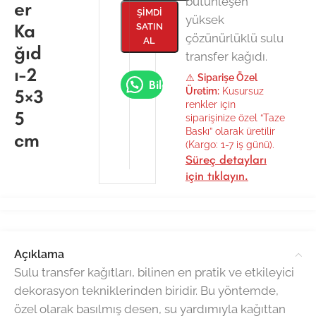
bütünleşen
er
ŞIMDI
yüksek
Ka
SATIN
çözünürlüklü sulu
AL
ğıd
transfer kağıdı.
ı-2
⚠️
Siparişe Özel
Bilgi Al
5×3
Üretim:
Kusursuz
renkler için
5
siparişinize özel “Taze
Baskı” olarak üretilir
cm
(Kargo: 1-7 iş günü).
Süreç detayları
için tıklayın.
Açıklama
Sulu transfer kağıtları, bilinen en pratik ve etkileyici
dekorasyon tekniklerinden biridir. Bu yöntemde,
özel olarak basılmış desen, su yardımıyla kağıttan