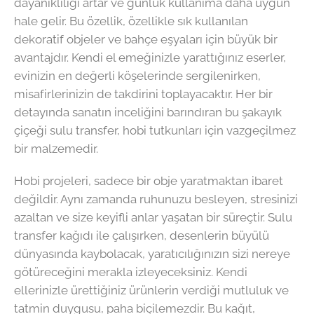
dayanıklılığı artar ve günlük kullanıma daha uygun
hale gelir. Bu özellik, özellikle sık kullanılan
dekoratif objeler ve bahçe eşyaları için büyük bir
avantajdır. Kendi el emeğinizle yarattığınız eserler,
evinizin en değerli köşelerinde sergilenirken,
misafirlerinizin de takdirini toplayacaktır. Her bir
detayında sanatın inceliğini barındıran bu şakayık
çiçeği sulu transfer, hobi tutkunları için vazgeçilmez
bir malzemedir.
Hobi projeleri, sadece bir obje yaratmaktan ibaret
değildir. Aynı zamanda ruhunuzu besleyen, stresinizi
azaltan ve size keyifli anlar yaşatan bir süreçtir. Sulu
transfer kağıdı ile çalışırken, desenlerin büyülü
dünyasında kaybolacak, yaratıcılığınızın sizi nereye
götüreceğini merakla izleyeceksiniz. Kendi
ellerinizle ürettiğiniz ürünlerin verdiği mutluluk ve
tatmin duygusu, paha biçilemezdir. Bu kağıt,