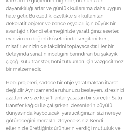
katman ile güçlendirildiğinde, ürününüzün
dayanıklılığı artar ve günlük kullanıma daha uygun
hale gelir. Bu özellik, özellikle sık kullanılan
dekoratif objeler ve bahçe eşyaları için büyük bir
avantajdır. Kendi el emeğinizle yarattığınız eserler,
evinizin en değerli köşelerinde sergilenirken,
misafirlerinizin de takdirini toplayacaktır. Her bir
detayında sanatın inceliğini barındıran bu şakayık
çiçeği sulu transfer, hobi tutkunları için vazgeçilmez
bir malzemedir.
Hobi projeleri, sadece bir obje yaratmaktan ibaret
değildir. Aynı zamanda ruhunuzu besleyen, stresinizi
azaltan ve size keyifli anlar yaşatan bir süreçtir. Sulu
transfer kağıdı ile çalışırken, desenlerin büyülü
dünyasında kaybolacak, yaratıcılığınızın sizi nereye
götüreceğini merakla izleyeceksiniz. Kendi
ellerinizle ürettiğiniz ürünlerin verdiği mutluluk ve