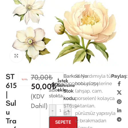
Büyütmek için tıklayın
ST
70,00
₺
Barkod No:
Su yardımıyla tüm
Paylaş:
İstek
2000000441054
hobi yüzeylerine
615
999
50,00
₺
listesine
ekle
adet
Stok
(ahşap, cam,
|
(KDV
stokta
kodu:
porselen) kolayca
Sul
Dahil)
ST615-
aktarılan,
u
-
+
İST
pürüzsüz yapısıyla
Tra
iz bırakmadan
SEPETE
yüzeyle