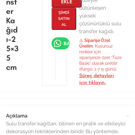
nsf
EKLE
bütünleşen
er
ŞIMDI
yüksek
Ka
SATIN
çözünürlüklü sulu
AL
ğıd
transfer kağıdı.
ı-2
⚠️
Siparişe Özel
Bilgi Al
5×3
Üretim:
Kusursuz
renkler için
5
siparişinize özel “Taze
Baskı” olarak üretilir
cm
(Kargo: 1-7 iş günü).
Süreç detayları
için tıklayın.
Açıklama
Sulu transfer kağıtları, bilinen en pratik ve etkileyici
dekorasyon tekniklerinden biridir. Bu yöntemde,