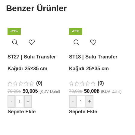
Benzer Ürünler
-29%
-29%
ST27 | Sulu Transfer
ST18 | Sulu Transfer
S
Kağıdı-25×35 cm
Kağıdı-25×35 cm
K
(0)
(0)
50,00
₺
50,00
₺
70,00
₺
70,00
₺
(KDV Dahil)
(KDV Dahil)
70
-
+
-
+
Sepete Ekle
Sepete Ekle
S