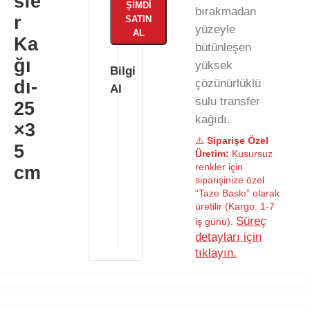
sfe
ŞIMDI
bırakmadan
r
SATIN
yüzeyle
AL
Ka
bütünleşen
ğı
yüksek
Bilgi
dı-
çözünürlüklü
Al
sulu transfer
25
kağıdı.
×3
⚠️
Siparişe Özel
5
Üretim:
Kusursuz
renkler için
cm
siparişinize özel
“Taze Baskı” olarak
üretilir (Kargo: 1-7
Süreç
iş günü).
detayları için
tıklayın.