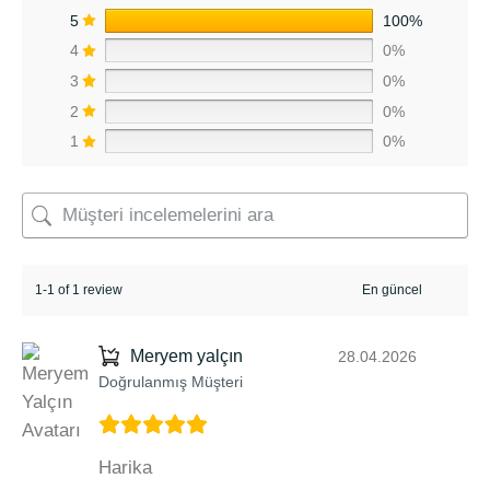
5
100%
4
0%
3
0%
2
0%
1
0%
1-1 of 1 review
Meryem yalçın
28.04.2026
Doğrulanmış Müşteri
Harika