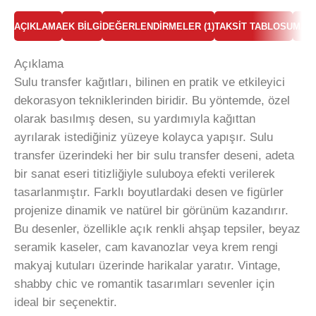
AÇIKLAMA
EK BILGI
DEĞERLENDIRMELER (1)
TAKSIT TABLOSU
MAR
Açıklama
Sulu transfer kağıtları, bilinen en pratik ve etkileyici
dekorasyon tekniklerinden biridir. Bu yöntemde, özel
olarak basılmış desen, su yardımıyla kağıttan
ayrılarak istediğiniz yüzeye kolayca yapışır. Sulu
transfer üzerindeki her bir sulu transfer deseni, adeta
bir sanat eseri titizliğiyle suluboya efekti verilerek
tasarlanmıştır. Farklı boyutlardaki desen ve figürler
projenize dinamik ve natürel bir görünüm kazandırır.
Bu desenler, özellikle açık renkli ahşap tepsiler, beyaz
seramik kaseler, cam kavanozlar veya krem rengi
makyaj kutuları üzerinde harikalar yaratır. Vintage,
shabby chic ve romantik tasarımları sevenler için
ideal bir seçenektir.