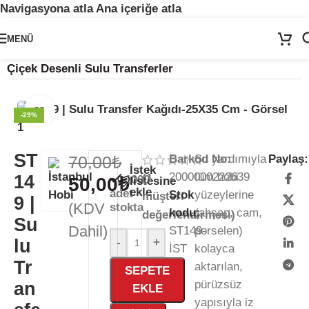
Navigasyona atla
Ana içeriğe atla
🚨
ÖNEMLİ DUYURU:
Sektörel sezon çalışma takvimimiz nedeniyle
24
MENÜ
Temmuz - 24 Ağustos
tarihleri arasında atölyemiz kapalıdır. 🛒
Ana Sayfa
/
Kağıt Ürünleri
/
Sulu Transfer Kağıdı
/
Sitemizden sipariş vermeye devam edebilirsiniz; tüm kargolarınız
25
Çiçek Desenli Sulu Transferler
Ağustos
itibarıyla sırayla kargolanacaktır. 🍒
Büyütmek için tıklayın
-29%
ST
70,00
₺
Barkod No:
Su yardımıyla
Paylaş:
İstek
2000000222639
tüm hobi
(
1
14
1000
50,00
₺
listesine
ekle
adet
Stok
yüzeylerine
müşteri
9 |
(KDV
stokta
kodu:
(ahşap, cam,
değerlendirmesi)
Su
Dahil)
ST149-
porselen)
lu
-
+
İST
kolayca
Tr
aktarılan,
SEPETE
pürüzsüz
an
EKLE
yapısıyla iz