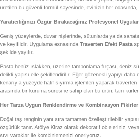
üretilen bu güvenli formül sayesinde, evinizin her odasında,
Yaratıcılığınızı Özgür Bırakacağınız Profesyonel Uygula
Geniş yüzeylerde, duvar nişlerinde, sütunlarda ya da sanats
ve keyiflidir. Uygulama esnasında
Traverten Efekt Pasta
sp
şekilde yayılır.
Pasta henüz ıslakken, üzerine tamponlama fırçası, deniz sün
delikli yapısı elle şekillendirilir. Eğer gözenekli yapıyı daha
kenarıyla yüzeyde hafif sıyırma işlemleri yaparak traverten 
arasında bir kuruma süresine sahip olan bu ürün, tam kürlen
Her Tarza Uygun Renklendirme ve Kombinasyon Fikirler
Doğal taş renginin yanı sıra tamamen özelleştirilebilir yapıs
özgürlük tanır. Atölye Kiraz olarak dekoratif objelerinizi vey
sıvı varaklar ile kombinlemenizi öneriyoruz.