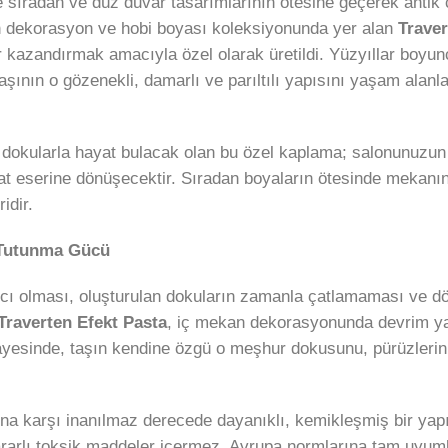
e sıradan ve düz duvar tasarımlarının ötesine geçerek antik ç
in dekorasyon ve hobi boyası koleksiyonunda yer alan
Traver
 kazandırmak amacıyla özel olarak üretildi. Yüzyıllar boyunc
ının o gözenekli, damarlı ve parıltılı yapısını yaşam alanl
 dokularla hayat bulacak olan bu özel kaplama; salonunuzun
nat eserine dönüşecektir. Sıradan boyaların ötesinde mekanı
idir.
 Tutunma Gücü
lıcı olması, oluşturulan dokuların zamanla çatlamaması ve
Traverten Efekt Pasta
, iç mekan dekorasyonunda devrim yar
ayesinde, taşın kendine özgü o meşhur dokusunu, pürüzlerin
na karşı inanılmaz derecede dayanıklı, kemikleşmiş bir yapı
ararlı toksik maddeler içermez. Avrupa normlarına tam uyum