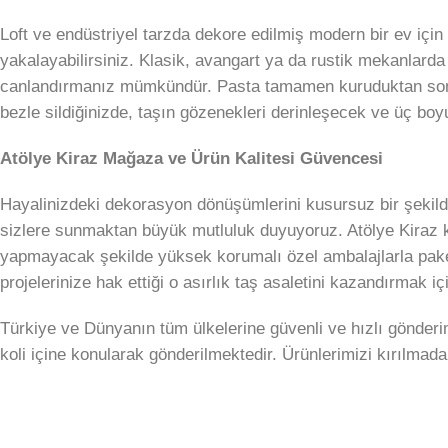
Loft ve endüstriyel tarzda dekore edilmiş modern bir ev için
yakalayabilirsiniz. Klasik, avangart ya da rustik mekanlarda 
canlandırmanız mümkündür. Pasta tamamen kuruduktan sonra, 
bezle sildiğinizde, taşın gözenekleri derinleşecek ve üç boyu
Atölye Kiraz Mağaza ve Ürün Kalitesi Güvencesi
Hayalinizdeki dekorasyon dönüşümlerini kusursuz bir şekilde
sizlere sunmaktan büyük mutluluk duyuyoruz. Atölye Kiraz 
yapmayacak şekilde yüksek korumalı özel ambalajlarla paket
projelerinize hak ettiği o asırlık taş asaletini kazandırmak
Türkiye ve Dünyanın tüm ülkelerine güvenli ve hızlı gönder
koli içine konularak gönderilmektedir. Ürünlerimizi kırılma