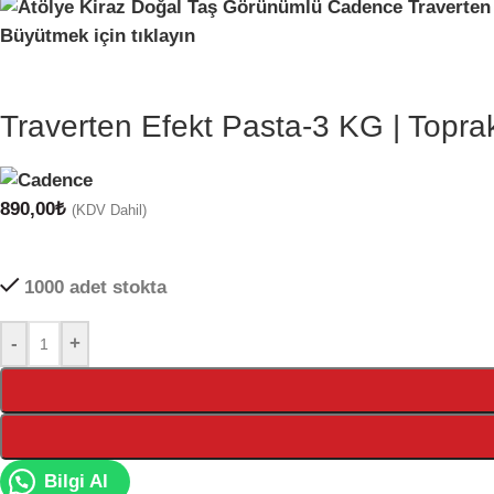
Büyütmek için tıklayın
Traverten Efekt Pasta-3 KG | Topra
890,00
₺
(KDV Dahil)
1000 adet stokta
-
+
Bilgi Al