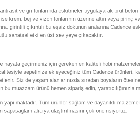
 antrasit ve gri tonlarında eskitmeler uygulayarak brüt beto
ise krem, bej ve vizon tonlarının üzerine altın veya pirinç va
girintili çıkıntılı bu eşsiz dokunun aralarına Cadence eski
tlu sanatsal etki en üst seviyeye çıkacaktır.
 hayata geçirmeniz için gereken en kaliteli hobi malzemeleri
kalitesiyle sepetinize ekleyeceğiniz tüm Cadence ürünleri,
lenir. Siz de yaşam alanlarınızda sıradan boyaların ötesin
 için bu muazzam ürünü hemen sipariş edin, yaratıcılığınızla 
im yapılmaktadır. Tüm ürünler sağlam ve dayanıklı malzemele
dan sapasağlam alıcıya ulaştırılmasını çok önemsiyoruz.