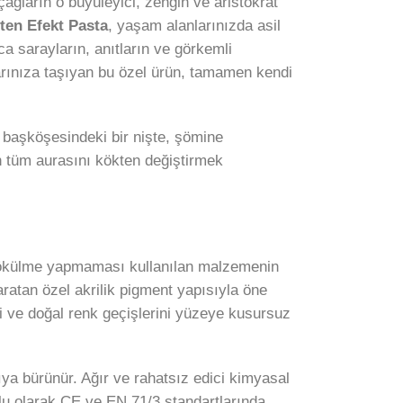
ağların o büyüleyici, zengin ve aristokrat
ten Efekt Pasta
, yaşam alanlarınızda asil
a sarayların, anıtların ve görkemli
arınıza taşıyan bu özel ürün, tamamen kendi
 başköşesindeki bir nişte, şömine
n tüm aurasını kökten değiştirmek
 dökülme yapmaması kullanılan malzemenin
atan özel akrilik pigment yapısıyla öne
i ve doğal renk geçişlerini yüzeye kusursuz
ya bürünür. Ağır ve rahatsız edici kimyasal
lu olarak CE ve EN 71/3 standartlarında