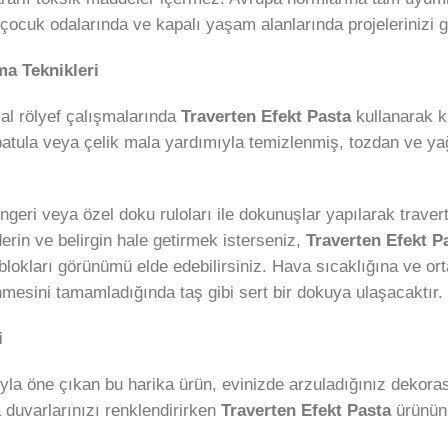
 çocuk odalarında ve kapalı yaşam alanlarında projelerinizi g
ma Teknikleri
al rölyef çalışmalarında
Traverten Efekt Pasta
kullanarak k
atula veya çelik mala yardımıyla temizlenmiş, tozdan ve ya
geri veya özel doku ruloları ile dokunuşlar yapılarak traver
 derin ve belirgin hale getirmek isterseniz,
Traverten Efekt P
blokları görünümü elde edebilirsiniz. Hava sıcaklığına ve or
mesini tamamladığında taş gibi sert bir dokuya ulaşacaktır.
i
ıyla öne çıkan bu harika ürün, evinizde arzuladığınız dekoras
a duvarlarınızı renklendirirken
Traverten Efekt Pasta
ürününü