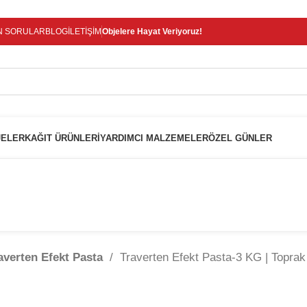
Temmuz - 24 Ağustos
tarihleri arasında atölyemiz kapalıdır. 🛒 Sitemizden si
N SORULAR
BLOG
İLETIŞIM
Objelere Hayat Veriyoruz!
Ağustos
itibarıyla sırayla kargolanacaktır. 🍒
JELER
KAĞIT ÜRÜNLERI
YARDIMCI MALZEMELER
ÖZEL GÜNLER
averten Efekt Pasta
/
Traverten Efekt Pasta-3 KG | Toprak