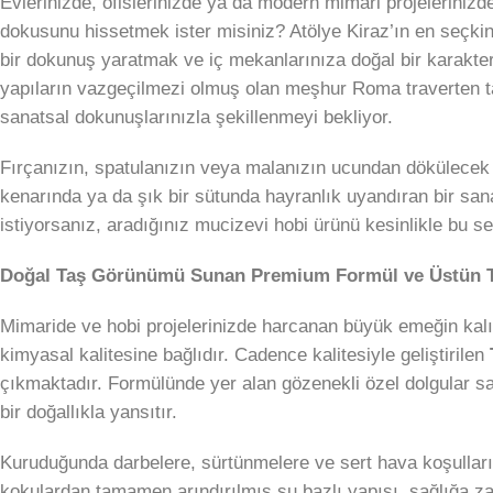
Evlerinizde, ofislerinizde ya da modern mimari projelerinizd
dokusunu hissetmek ister misiniz? Atölye Kiraz’ın en seçk
bir dokunuş yaratmak ve iç mekanlarınıza doğal bir karakter
yapıların vazgeçilmezi olmuş olan meşhur Roma traverten taş
sanatsal dokunuşlarınızla şekillenmeyi bekliyor.
Fırçanızın, spatulanızın veya malanızın ucundan dökülecek
kenarında ya da şık bir sütunda hayranlık uyandıran bir sa
istiyorsanız, aradığınız mucizevi hobi ürünü kesinlikle bu ser
Doğal Taş Görünümü Sunan Premium Formül ve Üstün
Mimaride ve hobi projelerinizde harcanan büyük emeğin ka
kimyasal kalitesine bağlıdır. Cadence kalitesiyle geliştirilen
çıkmaktadır. Formülünde yer alan gözenekli özel dolgular s
bir doğallıkla yansıtır.
Kuruduğunda darbelere, sürtünmelere ve sert hava koşulları
kokulardan tamamen arındırılmış su bazlı yapısı, sağlığa z