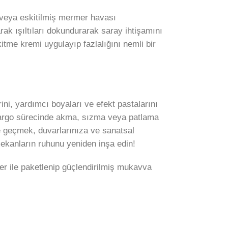
n veya eskitilmiş mermer havası
rak ışıltıları dokundurarak saray ihtişamını
tme kremi uygulayıp fazlalığını nemli bir
ni, yardımcı boyaları ve efekt pastalarını
 kargo sürecinde akma, sızma veya patlama
e geçmek, duvarlarınıza ve sanatsal
mekanların ruhunu yeniden inşa edin!
r ile paketlenip güçlendirilmiş mukavva