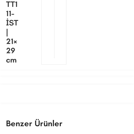
TT1
11-
İST
|
21×
29
cm
Benzer Ürünler