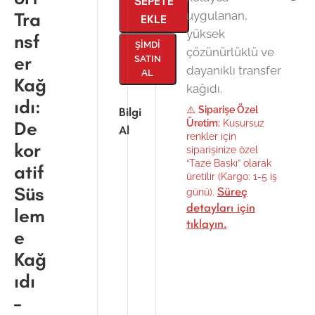
SEPETE
Tra
uygulanan,
EKLE
yüksek
nsf
ŞIMDI
çözünürlüklü ve
er
SATIN
dayanıklı transfer
AL
Kağ
kağıdı.
ıdı:
⚠️
Siparişe Özel
Bilgi
De
Üretim:
Kusursuz
Al
renkler için
kor
siparişinize özel
“Taze Baskı” olarak
atif
üretilir (Kargo: 1-5 iş
Süs
Süreç
günü).
detayları için
lem
tıklayın.
e
Kağ
ıdı
–