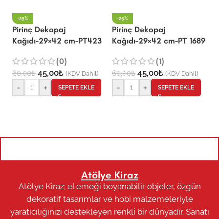
-25%
-25%
Pirinç Dekopaj
Pirinç Dekopaj
P
Kağıdı-29×42 cm-PT423
Kağıdı-29×42 cm-PT 1689
K
(0)
(1)
45,00
₺
45,00
₺
60,00
₺
60,00
₺
6
(KDV Dahil)
(KDV Dahil)
-
+
-
+
SEPETE EKLE
SEPETE EKLE
Atölye Kiraz
Atölye Kiraz; el emeği boyanabilir objeler, özgün
dekoratif tasarımlar ve hobi malzemeleriyle
yaratıcılığınızı destekleyen renkli bir dünyadır. Sanatı