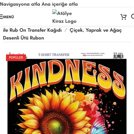
Navigasyona atla
Ana içeriğe atla
🚨
ÖNEMLİ DUYURU:
Sektörel sezon çalışma takvimimiz nedeniyle
24
MENÜ
Temmuz - 24 Ağustos
tarihleri arasında atölyemiz kapalıdır. 🛒
Ana Sayfa
/
Kağıt Ürünleri
/
Rub-On Transfer
/
Ütü
Sitemizden sipariş vermeye devam edebilirsiniz; tüm kargolarınız
25
ile Rub On Transfer Kağıdı
/
Çiçek, Yaprak ve Ağaç
Ağustos
itibarıyla sırayla kargolanacaktır. 🍒
Desenli Ütü Rubon
POPÜLER