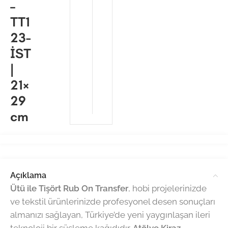
–
TT1
23-
İST
|
21×
29
cm
Açıklama
Ütü ile Tişört Rub On Transfer
, hobi projelerinizde
ve tekstil ürünlerinizde profesyonel desen sonuçları
almanızı sağlayan, Türkiye’de yeni yaygınlaşan ileri