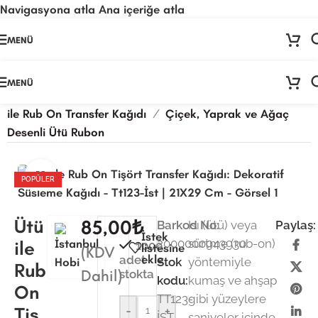
Navigasyona atla
Ana içeriğe atla
🚨
ÖNEMLİ DUYURU:
Sektörel sezon çalışma takvimimiz nedeniyle
24
MENÜ
Temmuz - 24 Ağustos
tarihleri arasında atölyemiz kapalıdır. 🛒
Sitemizden sipariş vermeye devam edebilirsiniz; tüm kargolarınız
25
Ağustos
itibarıyla sırayla kargolanacaktır. 🍒
MENÜ
Ana Sayfa
/
Kağıt Ürünleri
/
Rub-On Transfer
/
Ütü
ile Rub On Transfer Kağıdı
/
Çiçek, Yaprak ve Ağaç
Desenli Ütü Rubon
Büyütmek için tıklayın
POPÜLER
Ütü
85,00
₺
Barkod No:
Isı (ütü) veya
Paylaş:
İstek
2000000943930
sürtme (rub-on)
ile
1000
listesine
(KDV
ekle
adet
Stok
yöntemiyle
Rub
Dahil)
stokta
kodu:
kumaş ve ahşap
On
TT123-
gibi yüzeylere
Tiş
-
+
İST
saniyeler içinde