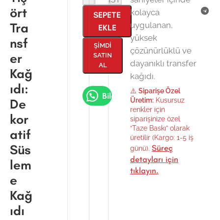
ört
kolayca
SEPETE
Tra
uygulanan,
EKLE
yüksek
nsf
ŞIMDI
çözünürlüklü ve
er
SATIN
dayanıklı transfer
AL
Kağ
kağıdı.
ıdı:
⚠️
Siparişe Özel
Bilgi Al
De
Üretim:
Kusursuz
renkler için
kor
siparişinize özel
“Taze Baskı” olarak
atif
üretilir (Kargo: 1-5 iş
Süs
Süreç
günü).
detayları için
lem
tıklayın.
e
Kağ
ıdı