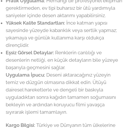
Pratik Uygulama:
Herhangi bir profesyonel ekipman
gerektirmeden, ev tipi buharsız bir ütü yardımıyla
saniyeler içinde desen aktarımı yapabilirsiniz.
Yüksek Kalite Standartları:
İnce katman yapısı
sayesinde yüzeyde kabarıklık veya sertlik yapmaz;
yıkamaya ve günlük kullanıma karşı oldukça
dirençlidir.
Eşsiz Görsel Detaylar:
Renklerin canlılığı ve
desenlerin netliği, en küçük detayların bile yüzeye
başarıyla geçmesini sağlar.
Uygulama İpucu:
Deseni aktaracağınız yüzeyin
temiz ve düzgün olmasına dikkat edin. Ütüyü
dairesel hareketlerle ve dengeli bir baskıyla
uyguladıktan sonra kağıdın tamamen soğumasını
bekleyin ve ardından koruyucu filmi yavaşça
sıyırarak işlemi tamamlayın.
Kargo Bilgisi:
Türkiye ve Dünyanın tüm ülkelerine