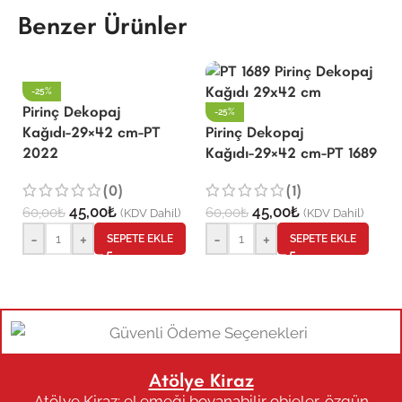
Benzer Ürünler
-25%
Pirinç Dekopaj
P
-25%
Kağıdı-29×42 cm-PT
Pirinç Dekopaj
K
2022
Kağıdı-29×42 cm-PT 1689
(0)
(1)
6
45,00
₺
45,00
₺
60,00
₺
60,00
₺
(KDV Dahil)
(KDV Dahil)
-
+
-
+
SEPETE EKLE
SEPETE EKLE
Atölye Kiraz
Atölye Kiraz; el emeği boyanabilir objeler, özgün