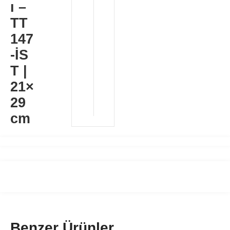
ı –
TT
147
-İS
T |
21×
29
cm
Benzer Ürünler