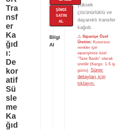
yüksek
Tra
ŞIMDI
çözünürlüklü ve
nsf
SATIN
dayanıklı transfer
AL
er
kağıdı.
Ka
⚠️
Siparişe Özel
Bilgi
Üretim:
Kusursuz
ğıd
Al
renkler için
ı:
siparişinize özel
“Taze Baskı” olarak
De
üretilir (Kargo: 1-5 iş
kor
Süreç
günü).
detayları için
atif
tıklayın.
Sü
sle
me
Ka
ğıd