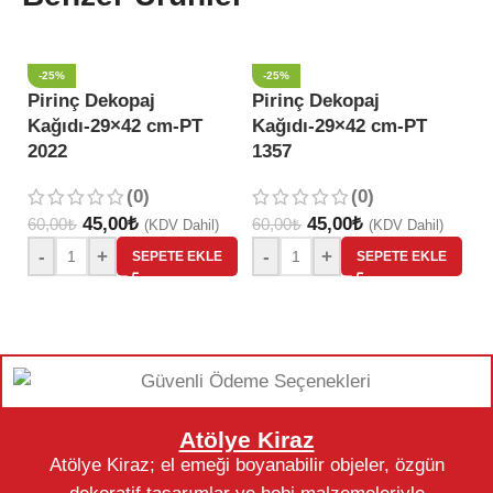
-25%
-25%
Pirinç Dekopaj
Pirinç Dekopaj
P
Kağıdı-29×42 cm-PT
Kağıdı-29×42 cm-PT
K
2022
1357
1
(0)
(0)
45,00
₺
45,00
₺
60,00
₺
60,00
₺
60
(KDV Dahil)
(KDV Dahil)
-
+
-
+
SEPETE EKLE
SEPETE EKLE
Atölye Kiraz
Atölye Kiraz; el emeği boyanabilir objeler, özgün