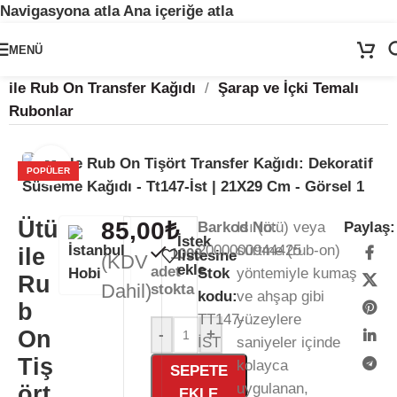
Navigasyona atla
Ana içeriğe atla
🚨
ÖNEMLİ DUYURU:
Sektörel sezon çalışma takvimimiz nedeniyle
24
MENÜ
Temmuz - 24 Ağustos
tarihleri arasında atölyemiz kapalıdır. 🛒
Ana Sayfa
/
Kağıt Ürünleri
/
Rub-On Transfer
/
Ütü
Sitemizden sipariş vermeye devam edebilirsiniz; tüm kargolarınız
25
ile Rub On Transfer Kağıdı
/
Şarap ve İçki Temalı
Ağustos
itibarıyla sırayla kargolanacaktır. 🍒
Rubonlar
Büyütmek için tıklayın
POPÜLER
Ütü
85,00
₺
Barkod No:
Isı (ütü) veya
Paylaş:
İstek
2000000944425
sürtme (rub-on)
ile
1000
listesine
(KDV
ekle
adet
Stok
yöntemiyle kumaş
Ru
Dahil)
stokta
kodu:
ve ahşap gibi
b
TT147-
yüzeylere
On
-
+
İST
saniyeler içinde
Tiş
kolayca
SEPETE
uygulanan,
ört
EKLE