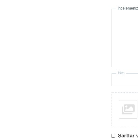
İncelemeniz
İsim
Şartlar 