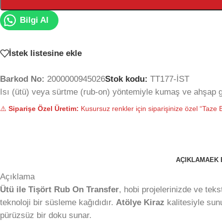
Bilgi Al
İstek listesine ekle
Barkod No:
2000000945026
Stok kodu:
TT177-İST
Isı (ütü) veya sürtme (rub-on) yöntemiyle kumaş ve ahşap gi
⚠️
Siparişe Özel Üretim:
Kusursuz renkler için siparişinize özel “Taze B
AÇIKLAMA
EK 
Açıklama
Ütü ile Tişört Rub On Transfer
, hobi projelerinizde ve tek
teknoloji bir süsleme kağıdıdır.
Atölye Kiraz
kalitesiyle sun
pürüzsüz bir doku sunar.