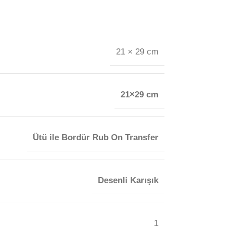
21 × 29 cm
21×29 cm
Ütü ile Bordür Rub On Transfer
Desenli Karışık
1