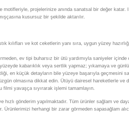
 motifleriyle, projelerinize anında sanatsal bir değer katar.
şçasına kusursuz bir şekilde aktarılır.
k kılıfları ve kot ceketlerin yanı sıra, uygun yüzey hazırlı
meden, ev tipi buharsız bir ütü yardımıyla saniyeler içinde 
üzeyde kabarıklık veya sertlik yapmaz; yıkamaya ve günlük 
tliği, en küçük detayların bile yüzeye başarıyla geçmesini sa
gün olmasına dikkat edin. Ütüyü dairesel hareketlerle ve d
filmi yavaşça sıyırarak işlemi tamamlayın.
e hızlı gönderim yapılmaktadır. Tüm ürünler sağlam ve daya
r. Ürünlerimizi herhangi bir zarar görmeden sapasağlam alıc