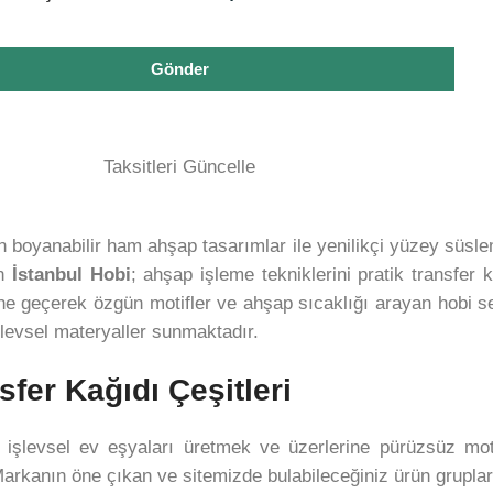
Gönder
Taksitleri Güncelle
in boyanabilir ham ahşap tasarımlar ile yenilikçi yüzey süslem
an
İstanbul Hobi
; ahşap işleme tekniklerini pratik transfer k
ne geçerek özgün motifler ve ahşap sıcaklığı arayan hobi sev
şlevsel materyaller sunmaktadır.
fer Kağıdı Çeşitleri
a işlevsel ev eşyaları üretmek ve üzerlerine pürüzsüz mot
Markanın öne çıkan ve sitemizde bulabileceğiniz ürün grupları