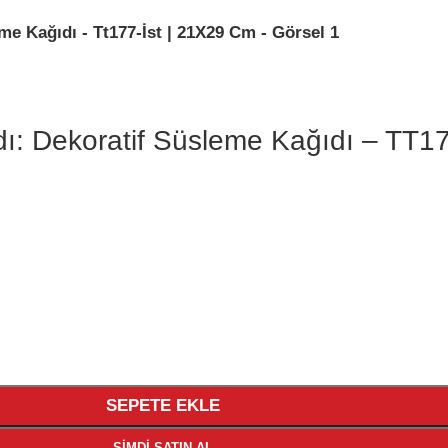
ıdı: Dekoratif Süsleme Kağıdı – TT1
SEPETE EKLE
ŞIMDI SATIN AL