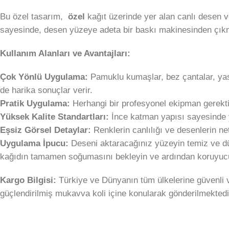
Bu özel tasarım,
özel
kağıt üzerinde yer alan canlı desen ve
sayesinde, desen yüzeye adeta bir baskı makinesinden çıkmı
Kullanım Alanları ve Avantajları:
Çok Yönlü Uygulama:
Pamuklu kumaşlar, bez çantalar, yastı
de harika sonuçlar verir.
Pratik Uygulama:
Herhangi bir profesyonel ekipman gerektir
Yüksek Kalite Standartları:
İnce katman yapısı sayesinde y
Eşsiz Görsel Detaylar:
Renklerin canlılığı ve desenlerin ne
Uygulama İpucu:
Deseni aktaracağınız yüzeyin temiz ve düz
kağıdın tamamen soğumasını bekleyin ve ardından koruyucu 
Kargo Bilgisi:
Türkiye ve Dünyanın tüm ülkelerine güvenli v
güçlendirilmiş mukavva koli içine konularak gönderilmektedi