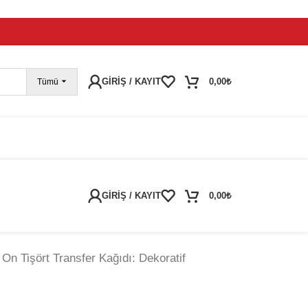
pariş vermeye devam edebilirsiniz; tüm kargolarınız
25
GIRIŞ / KAYIT
0,00
₺
Tümü
GIRIŞ / KAYIT
0,00
₺
 On Tişört Transfer Kağıdı: Dekoratif