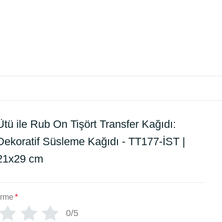
Ütü ile Rub On Tişört Transfer Kağıdı:
Dekoratif Süsleme Kağıdı - TT177-İST |
21x29 cm
irme
*
0/5