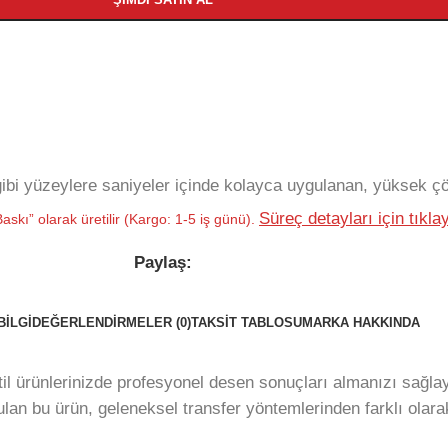
bi yüzeylere saniyeler içinde kolayca uygulanan, yüksek çöz
Süreç detayları için tıklay
askı” olarak üretilir (Kargo: 1-5 iş günü).
Paylaş:
BILGI
DEĞERLENDIRMELER (0)
TAKSIT TABLOSU
MARKA HAKKINDA
stil ürünlerinizde profesyonel desen sonuçları almanızı sağla
ulan bu ürün, geleneksel transfer yöntemlerinden farklı ol