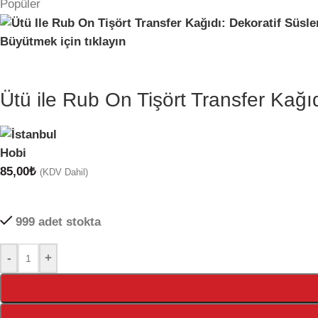
Popüler
Büyütmek için tıklayın
Ütü ile Rub On Tişört Transfer Kağ
85,00
₺
(KDV Dahil)
999 adet stokta
-
+