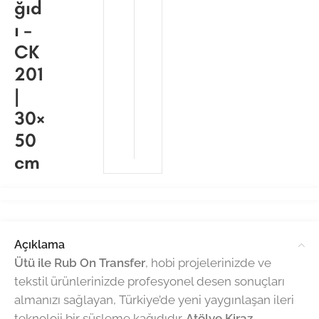
ğıd
ı –
CK
201
|
30×
50
cm
Açıklama
Ütü ile Rub On Transfer
, hobi projelerinizde ve
tekstil ürünlerinizde profesyonel desen sonuçları
almanızı sağlayan, Türkiye’de yeni yaygınlaşan ileri
teknoloji bir süsleme kağıdıdır.
Atölye Kiraz