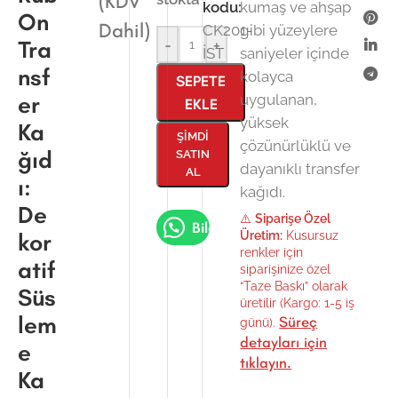
(KDV
kodu:
kumaş ve ahşap
On
Dahil)
CK201-
gibi yüzeylere
Tra
-
+
İST
saniyeler içinde
nsf
kolayca
SEPETE
er
uygulanan,
EKLE
yüksek
Ka
ŞIMDI
çözünürlüklü ve
ğıd
SATIN
dayanıklı transfer
AL
ı:
kağıdı.
De
⚠️
Siparişe Özel
Bilgi Al
kor
Üretim:
Kusursuz
renkler için
atif
siparişinize özel
“Taze Baskı” olarak
Süs
üretilir (Kargo: 1-5 iş
lem
Süreç
günü).
detayları için
e
tıklayın.
Ka