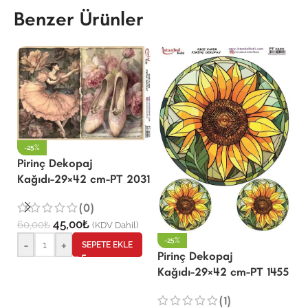
Benzer Ürünler
-25%
Pirinç Dekopaj
Kağıdı-29×42 cm-PT 2031
P
(0)
K
45,00
₺
60,00
₺
(KDV Dahil)
-25%
-
+
SEPETE EKLE
Pirinç Dekopaj
6
Kağıdı-29×42 cm-PT 1455
(1)