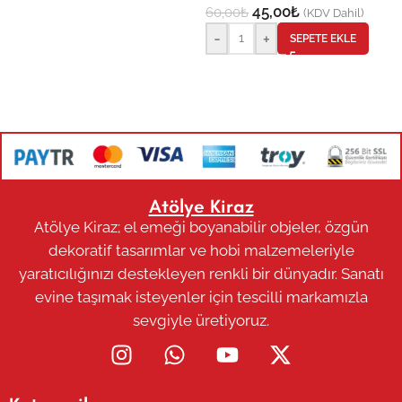
45,00
₺
60,00
₺
(KDV Dahil)
-
+
SEPETE EKLE
Atölye Kiraz
Atölye Kiraz; el emeği boyanabilir objeler, özgün
dekoratif tasarımlar ve hobi malzemeleriyle
yaratıcılığınızı destekleyen renkli bir dünyadır. Sanatı
evine taşımak isteyenler için tescilli markamızla
sevgiyle üretiyoruz.