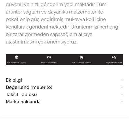
güvenli ve hızlı gönderim yapılmaktadır. Tüm
ürünler sağlam ve dayanıklı malzemeler ile
paketlenip güçlendirilmiş mukavva koli içine
konularak gönderilmektedir. Ürünlerimizi herhangi
bir zarar görmeden sapasağlam alıcıya
ulaştırılmasını çok önemsiyoruz.
Ek bilgi
Değerlendirmeler (0)
Taksit Tablosu
Marka hakkında