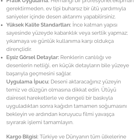
Pratik Uygulama:
Herhangi bir profesyonel ekipman
gerektirmeden, ev tipi buharsız bir ütü yardımıyla
saniyeler içinde desen aktarımı yapabilirsiniz.
Yüksek Kalite Standartları:
İnce katman yapısı
sayesinde yüzeyde kabarıklık veya sertlik yapmaz;
yıkamaya ve günlük kullanıma karşı oldukça
dirençlidir.
Eşsiz Görsel Detaylar:
Renklerin canlılığı ve
desenlerin netliği, en küçük detayların bile yüzeye
başarıyla geçmesini sağlar.
Uygulama İpucu:
Deseni aktaracağınız yüzeyin
temiz ve düzgün olmasına dikkat edin. Ütüyü
dairesel hareketlerle ve dengeli bir baskıyla
uyguladıktan sonra kağıdın tamamen soğumasını
bekleyin ve ardından koruyucu filmi yavaşça
sıyırarak işlemi tamamlayın.
Kargo Bilgisi:
Türkiye ve Dünyanın tüm ülkelerine