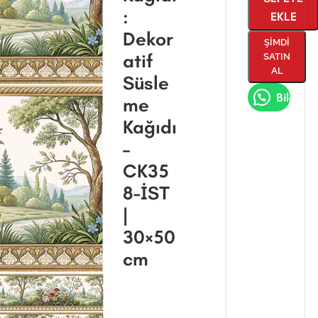
:
EKLE
Dekor
ŞIMDI
atif
SATIN
AL
Süsle
Bilgi Al
me
Kağıdı
–
CK35
8-İST
|
30×50
cm