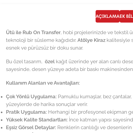
AÇIKLAMA
EK BI
Ütü ile Rub On Transfer
, hobi projelerinizde ve tekstil
teknoloji bir süsleme kağıdıdır.
Atölye Kiraz
kalitesiyle
esnek ve pürüzsüz bir doku sunar.
Bu özel tasarım,
özel
kağıt üzerinde yer alan canlı dese
sayesinde, desen yüzeye adeta bir baskı makinesinden çı
Kullanım Alanları ve Avantajları:
Çok Yönlü Uygulama:
Pamuklu kumaşlar, bez çantalar, ya
yüzeylerde de harika sonuçlar verir.
Pratik Uygulama:
Herhangi bir profesyonel ekipman gere
Yüksek Kalite Standartları:
İnce katman yapısı sayesinde
Eşsiz Görsel Detaylar:
Renklerin canlılığı ve desenlerin 