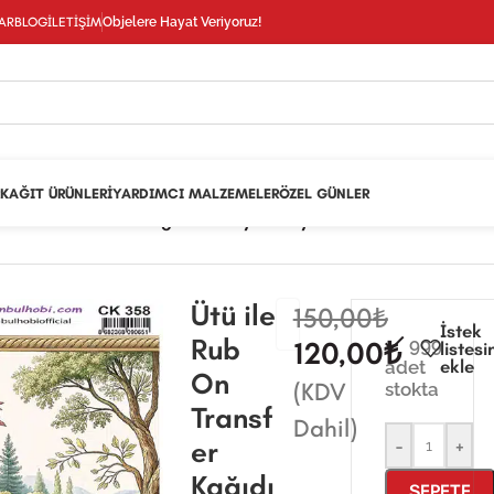
Temmuz - 24 Ağustos
tarihleri arasında atölyemiz kapalıdır. 🛒 Sitemizden si
AR
BLOG
İLETIŞIM
Objelere Hayat Veriyoruz!
Ağustos
itibarıyla sırayla kargolanacaktır. 🍒
KAĞIT ÜRÜNLERI
YARDIMCI MALZEMELER
ÖZEL GÜNLER
e Rub On Transfer Kağıdı
/
Büyük Boy-30x50 cm
/
Ütü ile
Ütü ile
150,00
₺
İstek
Rub
999
120,00
₺
listesi
ekle
adet
On
(KDV
stokta
Transf
Dahil)
er
-
+
Kağıdı
SEPETE