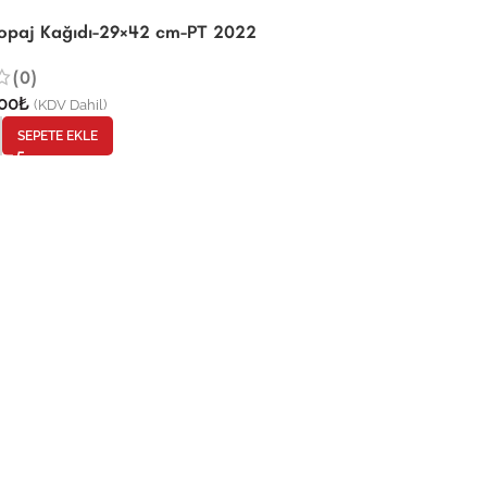
-25%
kopaj Kağıdı-29×42 cm-PT 2022
Pirinç Dekopaj K
(0)
(0)
00
₺
45,00
₺
60,00
₺
(KDV Dahil)
(KD
-
+
SEPETE EKLE
SEPET