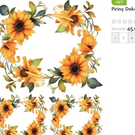
-25%
Pirinç De
45,
60,00
₺
-
+