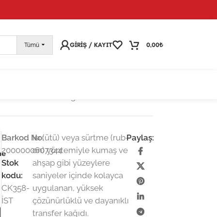
pariş vermeye devam edebilirsiniz; tüm kargolarınız
25
GIRIŞ / KAYIT
0,00
₺
Tümü
 Rub On Transfer Kağıdı: Dekoratif
Barkod No:
Isı (ütü) veya sürtme (rub-
Paylaş:
2000000607344
on) yöntemiyle kumaş ve
ne
Stok
ahşap gibi yüzeylere
kodu:
saniyeler içinde kolayca
CK358-
uygulanan, yüksek
İST
çözünürlüklü ve dayanıklı
transfer kağıdı.