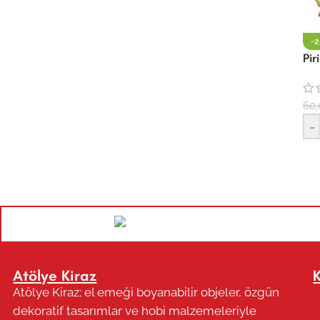
-
Pi
60,
-
Atölye Kiraz
Atölye Kiraz; el emeği boyanabilir objeler, özgün
dekoratif tasarımlar ve hobi malzemeleriyle