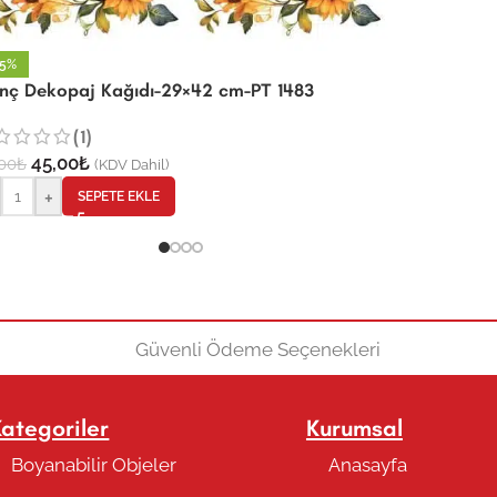
25%
rinç Dekopaj Kağıdı-29×42 cm-PT 1483
(1)
45,00
₺
00
₺
(KDV Dahil)
+
SEPETE EKLE
Kategoriler
Kurumsal
Boyanabilir Objeler
Anasayfa