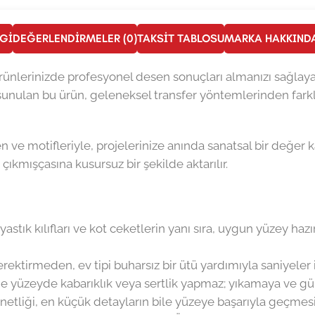
LGI
DEĞERLENDIRMELER (0)
TAKSIT TABLOSU
MARKA HAKKIND
 ürünlerinizde profesyonel desen sonuçları almanızı sağlaya
 sunulan bu ürün, geleneksel transfer yöntemlerinden far
n ve motifleriyle, projelerinize anında sanatsal bir değer k
kmışçasına kusursuz bir şekilde aktarılır.
stık kılıfları ve kot ceketlerin yanı sıra, uygun yüzey hazı
ktirmeden, ev tipi buharsız bir ütü yardımıyla saniyeler i
 yüzeyde kabarıklık veya sertlik yapmaz; yıkamaya ve günl
netliği, en küçük detayların bile yüzeye başarıyla geçmesi