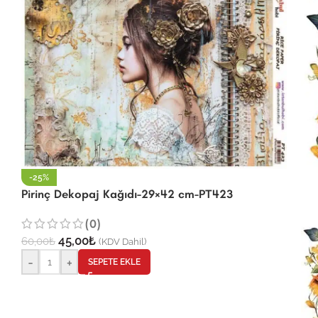
-25%
Pirinç Dekopaj Kağıdı-29×42 cm-PT423
(0)
45,00
₺
60,00
₺
(KDV Dahil)
-
+
SEPETE EKLE