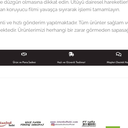
e düzgün olmasına dikkat edin. Ütüyü dairesel hareketlerl
n koruyucu filmi yavaşça sıyırarak işlemi tamamlayın.
li ve hızlı gönderim yapılmaktadır. Tüm ürünler sağlam v
ktedir. Ürünlerimizi herhangi bir zarar görmeden sapasağl