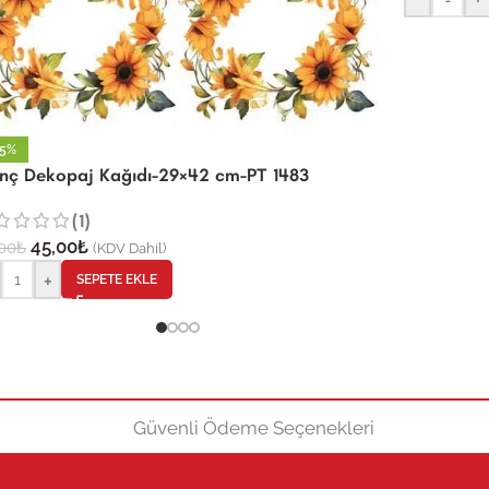
25%
rinç Dekopaj Kağıdı-29×42 cm-PT 1483
(1)
45,00
₺
00
₺
(KDV Dahil)
+
SEPETE EKLE