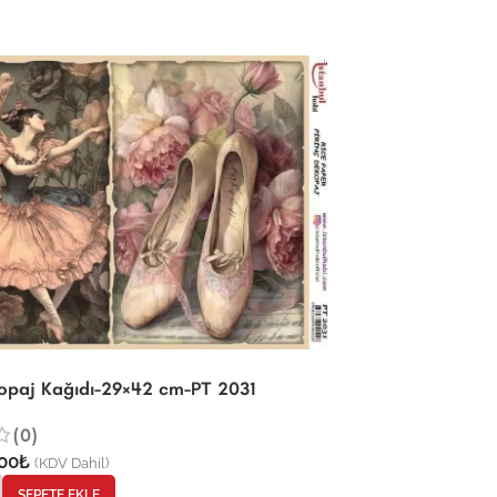
kopaj Kağıdı-29×42 cm-PT 2031
(0)
00
₺
(KDV Dahil)
SEPETE EKLE