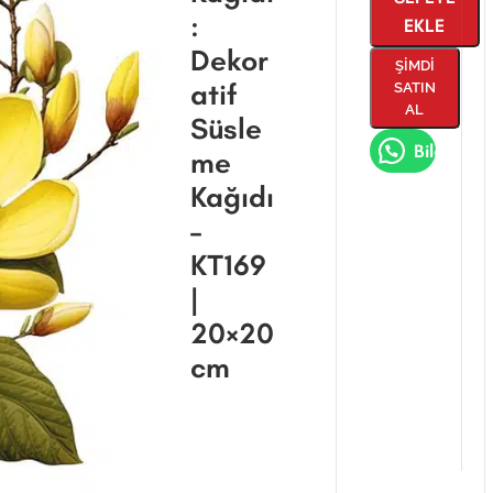
:
EKLE
Dekor
ŞIMDI
atif
SATIN
AL
Süsle
Bilgi Al
me
Kağıdı
–
KT169
|
20×20
cm