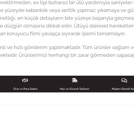
ktirmeden, ev tipi buharsız bir ütü yardımıyla saniyeler i
 yüzeyde kabarıklık veya sertlik yapmaz; yıkamaya ve günl
netliği, en küçük detayların bile yüzeye başarıyla geçmesi
e düzgün olmasına dikkat edin. Ütüyü dairesel hareketlerl
n koruyucu filmi yavaşça sıyırarak işlemi tamamlayın.
li ve hızlı gönderim yapılmaktadır. Tüm ürünler sağlam v
ktedir. Ürünlerimizi herhangi bir zarar görmeden sapasağl