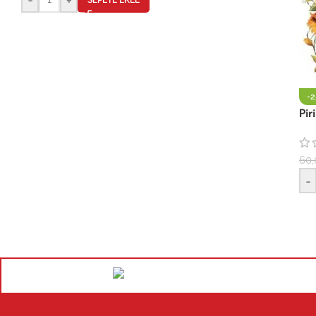
-
Pi
60,
-