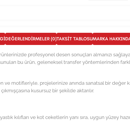
LGI
DEĞERLENDIRMELER (0)
TAKSIT TABLOSU
MARKA HAKKIND
 ürünlerinizde profesyonel desen sonuçları almanızı sağlaya
 sunulan bu ürün, geleneksel transfer yöntemlerinden far
n ve motifleriyle, projelerinize anında sanatsal bir değer k
kmışçasına kusursuz bir şekilde aktarılır.
stık kılıfları ve kot ceketlerin yanı sıra, uygun yüzey hazı