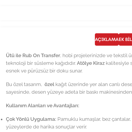
AÇIKLAMA
EK BI
Ütü ile Rub On Transfer
, hobi projelerinizde ve tekstil
teknoloji bir süsleme kağıdıdır.
Atölye Kiraz
kalitesiyle
esnek ve pürüzsüz bir doku sunar.
Bu özel tasarım,
özel
kağıt üzerinde yer alan canlı dese
sayesinde, desen yüzeye adeta bir baskı makinesinden çı
Kullanım Alanları ve Avantajları:
Çok Yönlü Uygulama:
Pamuklu kumaşlar, bez çantalar, ya
yüzeylerde de harika sonuçlar verir.