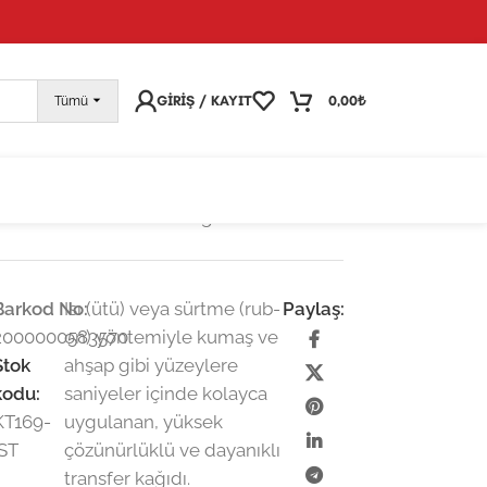
pariş vermeye devam edebilirsiniz; tüm kargolarınız
25
GIRIŞ / KAYIT
0,00
₺
Tümü
ü ile Rub On Transfer Kağıdı: Dekoratif
Barkod No:
Isı (ütü) veya sürtme (rub-
Paylaş:
2000000583570
on) yöntemiyle kumaş ve
e
Stok
ahşap gibi yüzeylere
kodu:
saniyeler içinde kolayca
KT169-
uygulanan, yüksek
İST
çözünürlüklü ve dayanıklı
transfer kağıdı.