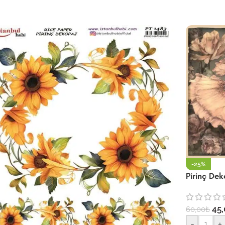
-25%
Pirinç De
45,
60,00
₺
-
+