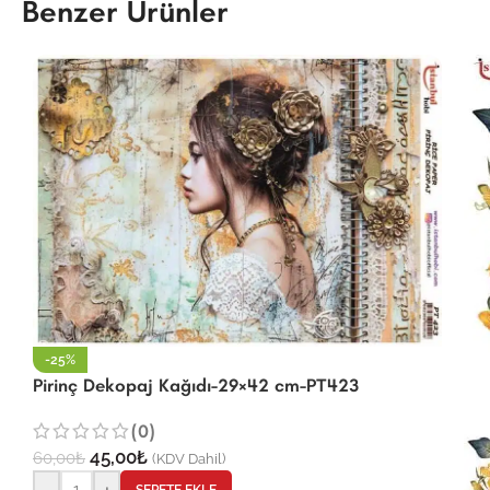
Benzer Ürünler
-25%
Pirinç Dekopaj Kağıdı-29×42 cm-PT423
(0)
45,00
₺
60,00
₺
(KDV Dahil)
-
+
SEPETE EKLE