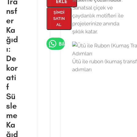
Tra
EKLE
Sanatsal çiçek ve
nsf
ŞIMDI
çaydanlık motifleri ile
er
SATIN
projelerinize anında
AL
Ka
şıklık katar.
ğıd
Bilgi Al
ı:
De
Ütü ile rubon (kumaş trans
kor
adımları
ati
f
Sü
sle
me
Ka
ğıd