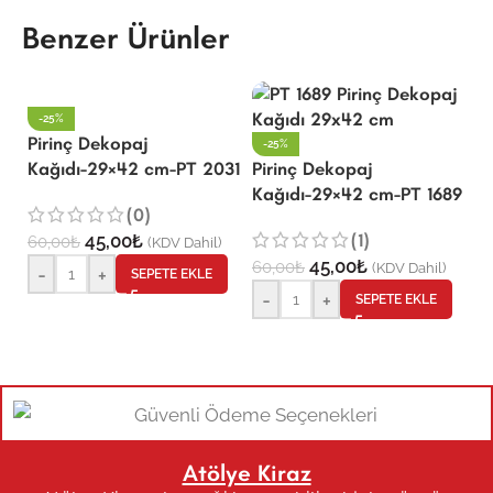
Benzer Ürünler
-25%
Pirinç Dekopaj
P
-25%
Kağıdı-29×42 cm-PT 2031
Pirinç Dekopaj
K
Kağıdı-29×42 cm-PT 1689
(0)
(1)
45,00
₺
60,00
₺
6
(KDV Dahil)
45,00
₺
60,00
₺
(KDV Dahil)
-
+
SEPETE EKLE
-
+
SEPETE EKLE
Atölye Kiraz