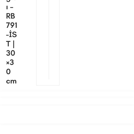
ı –
RB
791
-İS
T |
30
×3
0
cm