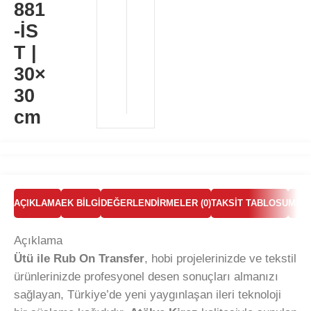
881
-İS
T |
30×
30
cm
AÇIKLAMA
EK BILGI
DEĞERLENDIRMELER (0)
TAKSIT TABLOSU
MAR
Açıklama
Ütü ile Rub On Transfer
, hobi projelerinizde ve tekstil
ürünlerinizde profesyonel desen sonuçları almanızı
sağlayan, Türkiye’de yeni yaygınlaşan ileri teknoloji