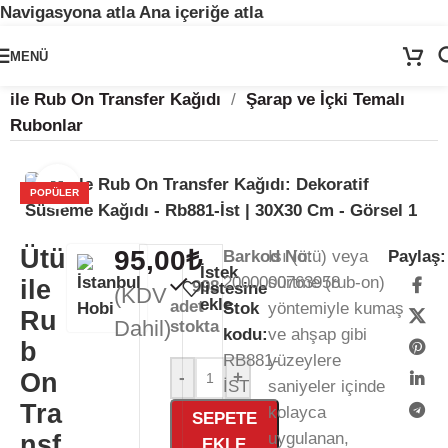
Navigasyona atla
Ana içeriğe atla
🚨
ÖNEMLİ DUYURU:
Sektörel sezon çalışma takvimimiz nedeniyle
24
MENÜ
Temmuz - 24 Ağustos
tarihleri arasında atölyemiz kapalıdır. 🛒
Ana Sayfa
/
Kağıt Ürünleri
/
Rub-On Transfer
/
Ütü
Sitemizden sipariş vermeye devam edebilirsiniz; tüm kargolarınız
25
ile Rub On Transfer Kağıdı
/
Şarap ve İçki Temalı
Ağustos
itibarıyla sırayla kargolanacaktır. 🍒
Rubonlar
Büyütmek için tıklayın
POPÜLER
Ütü
95,00
₺
Barkod No:
Isı (ütü) veya
Paylaş:
İstek
2000000763958
sürtme (rub-on)
ile
998
listesine
(KDV
ekle
adet
Stok
yöntemiyle kumaş
Ru
Dahil)
stokta
kodu:
ve ahşap gibi
b
RB881-
yüzeylere
On
-
+
İST
saniyeler içinde
Tra
kolayca
SEPETE
uygulanan,
nsf
EKLE