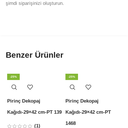
şimdi siparişinizi oluşturun.
Benzer Ürünler
-25%
-25%
Pirinç Dekopaj
Pirinç Dekopaj
P
Kağıdı-29×42 cm-PT 139
Kağıdı-29×42 cm-PT
K
1468
1
(1)