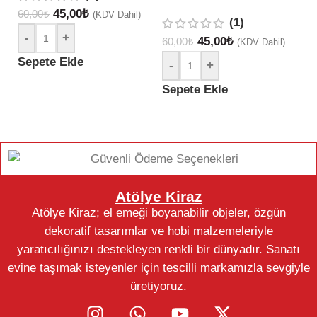
45,00
₺
60,00
₺
(KDV Dahil)
(1)
-
+
45,00
₺
60,00
₺
60
(KDV Dahil)
Sepete Ekle
-
+
Sepete Ekle
S
Atölye Kiraz
Atölye Kiraz; el emeği boyanabilir objeler, özgün
dekoratif tasarımlar ve hobi malzemeleriyle
yaratıcılığınızı destekleyen renkli bir dünyadır. Sanatı
evine taşımak isteyenler için tescilli markamızla sevgiyle
üretiyoruz.