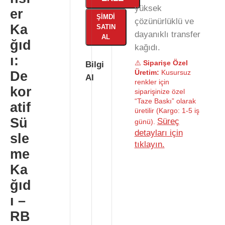
yüksek
er
ŞIMDI
çözünürlüklü ve
Ka
SATIN
dayanıklı transfer
AL
ğıd
kağıdı.
ı:
⚠️
Siparişe Özel
Bilgi
Üretim:
Kusursuz
De
Al
renkler için
kor
siparişinize özel
“Taze Baskı” olarak
atif
üretilir (Kargo: 1-5 iş
Sü
Süreç
günü).
detayları için
sle
tıklayın.
me
Ka
ğıd
ı –
RB