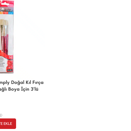
ply Doğal Kıl Fırça
ağlı Boya İçin 3’lü
l)
TE EKLE