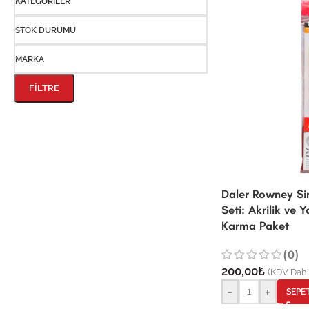
KATEGORILER
STOK DURUMU
MARKA
FILTRE
Daler Rowney Sim
Seti: Akrilik ve Y
Karma Paket
(0)
200,00
₺
(KDV Dahi
-
+
SEPE