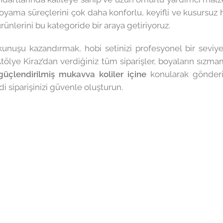
ama süreçlerini çok daha konforlu, keyifli ve kusursuz h
rünlerini bu kategoride bir araya getiriyoruz.
okunuşu kazandırmak, hobi setinizi profesyonel bir seviye
tölye Kiraz’dan verdiğiniz tüm siparişler, boyaların sız
güçlendirilmiş mukavva koliler içine
konularak gönderil
i siparişinizi güvenle oluşturun.