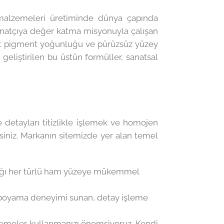
m malzemeleri üretiminde dünya çapında
e sanatçıya değer katma misyonuyla çalışan
ek pigment yoğunluğu ve pürüzsüz yüzey
geliştirilen bu üstün formüller, sanatsal
n
 detayları titizlikle işlemek ve homojen
rsiniz. Markanın sitemizde yer alan temel
dığı her türlü ham yüzeye mükemmel
ir boyama deneyimi sunan, detay işleme
lzemeler kullanmanızı önemsiyoruz. Kendi