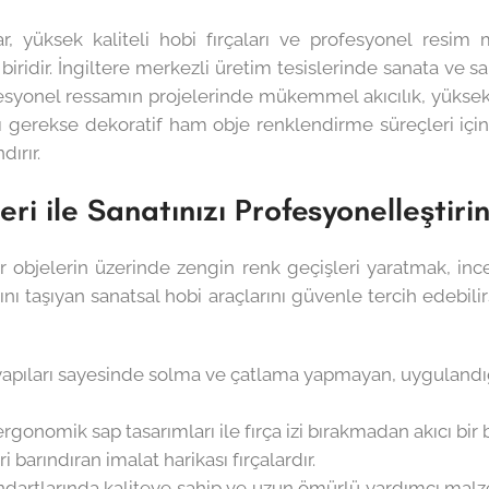
ar, yüksek kaliteli hobi fırçaları ve profesyonel resi
n biridir. İngiltere merkezli üretim tesislerinde sanata v
fesyonel ressamın projelerinde mükemmel akıcılık, yüks
rı gerekse dekoratif ham obje renklendirme süreçleri için 
ırır.
i ile Sanatınızı Profesyonelleştiri
r objelerin üzerinde zengin renk geçişleri yaratmak, ince
nı taşıyan sanatsal hobi araçlarını güvenle tercih edebili
 yapıları sayesinde solma ve çatlama yapmayan, uygulan
rgonomik sap tasarımları ile fırça izi bırakmadan akıcı b
barındıran imalat harikası fırçalardır.
standartlarında kaliteye sahip ve uzun ömürlü yardımcı ma