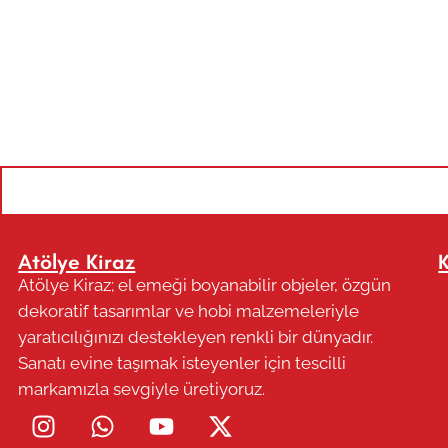
Atölye Kiraz
Atölye Kiraz; el emeği boyanabilir objeler, özgün
dekoratif tasarımlar ve hobi malzemeleriyle
yaratıcılığınızı destekleyen renkli bir dünyadır.
Sanatı evine taşımak isteyenler için tescilli
markamızla sevgiyle üretiyoruz.