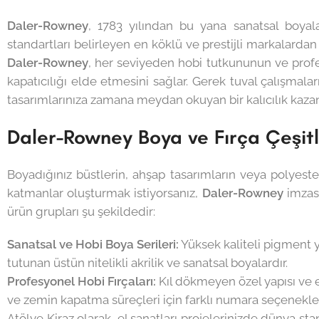
Daler-Rowney
, 1783 yılından bu yana sanatsal boyal
standartları belirleyen en köklü ve prestijli markalarda
Daler-Rowney
, her seviyeden hobi tutkununun ve pro
kapatıcılığı elde etmesini sağlar. Gerek tuval çalışmala
tasarımlarınıza zamana meydan okuyan bir kalıcılık kazand
Daler-Rowney Boya ve Fırça Çeşitler
Boyadığınız büstlerin, ahşap tasarımların veya polyeste
katmanlar oluşturmak istiyorsanız,
Daler-Rowney
imzası
ürün grupları şu şekildedir:
Sanatsal ve Hobi Boya Serileri:
Yüksek kaliteli pigment
tutunan üstün nitelikli akrilik ve sanatsal boyalardır.
Profesyonel Hobi Fırçaları:
Kıl dökmeyen özel yapısı ve e
ve zemin kapatma süreçleri için farklı numara seçenekleri 
Atölye Kiraz olarak, el sanatları projelerinizde dünya 