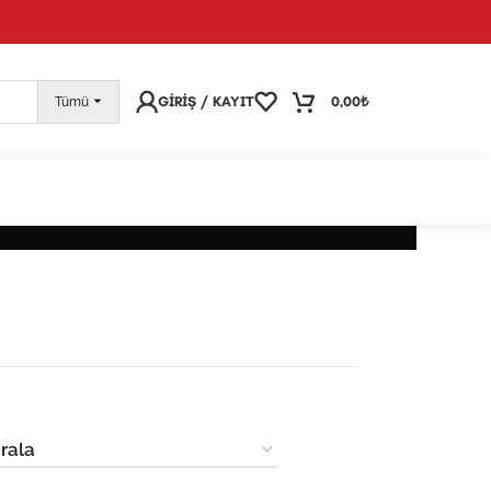
pariş vermeye devam edebilirsiniz; tüm kargolarınız
25
GIRIŞ / KAYIT
0,00
₺
Tümü
BILIR DEKORATIF OBJELER