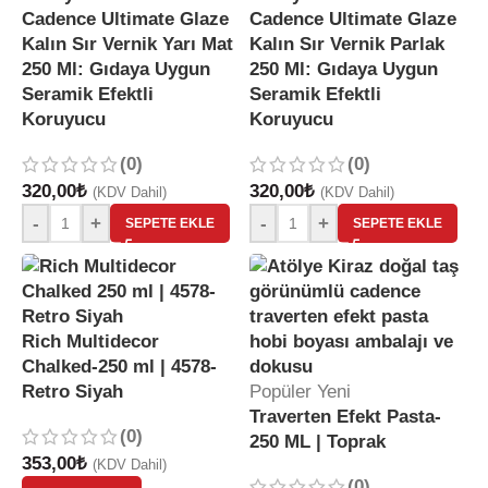
Cadence Ultimate Glaze
Cadence Ultimate Glaze
Kalın Sır Vernik Yarı Mat
Kalın Sır Vernik Parlak
250 Ml: Gıdaya Uygun
250 Ml: Gıdaya Uygun
Seramik Efektli
Seramik Efektli
Koruyucu
Koruyucu
(0)
(0)
320,00
₺
320,00
₺
(KDV Dahil)
(KDV Dahil)
-
+
-
+
SEPETE EKLE
SEPETE EKLE
Rich Multidecor
Chalked-250 ml | 4578-
Retro Siyah
Popüler
Yeni
Traverten Efekt Pasta-
(0)
250 ML | Toprak
353,00
₺
(KDV Dahil)
(0)