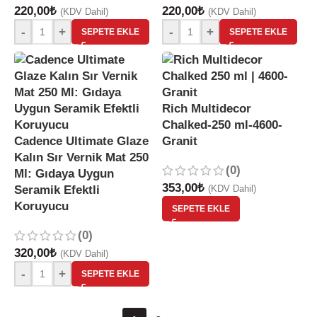
220,00
₺
220,00
₺
(KDV Dahil)
(KDV Dahil)
-
+
-
+
SEPETE EKLE
SEPETE EKLE
Rich Multidecor
Chalked-250 ml-4600-
Cadence Ultimate Glaze
Granit
Kalın Sır Vernik Mat 250
(0)
Ml: Gıdaya Uygun
353,00
₺
Seramik Efektli
(KDV Dahil)
Koruyucu
SEPETE EKLE
(0)
320,00
₺
(KDV Dahil)
-
+
SEPETE EKLE