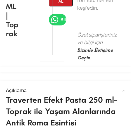
formülü hemen
AL
ML
keşfedin.
|
Bilgi Al
Top
rak
Özel siparişleriniz
ve bilgi için
Bizimle İletişime
Geçin
.
Açıklama
Traverten Efekt Pasta 250 ml-
Toprak ile Yaşam Alanlarında
Antik Roma Esintisi