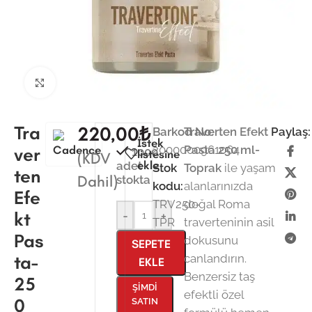
Büyütmek için tıklayın
Tra
220,00
₺
Barkod No:
Traverten Efekt
Paylaş:
İstek
2000000961064
Pasta 250 ml-
ver
1000
listesine
(KDV
ekle
adet
Stok
Toprak
ile yaşam
ten
Dahil)
stokta
kodu:
alanlarınızda
Efe
TRV250-
doğal Roma
kt
-
+
TPR
traverteninin asil
Pas
dokusunu
SEPETE
ta-
canlandırın.
EKLE
Benzersiz taş
25
ŞIMDI
efektli özel
0
SATIN