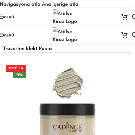
Navigasyona atla
Ana içeriğe atla
🚨
ÖNEMLİ DUYURU:
Sektörel sezon çalışma takvimimiz nedeniyle
24
MENÜ
Temmuz - 24 Ağustos
tarihleri arasında atölyemiz kapalıdır. 🛒
Sitemizden sipariş vermeye devam edebilirsiniz; tüm kargolarınız
25
Ağustos
itibarıyla sırayla kargolanacaktır. 🍒
MENÜ
Ana Sayfa
/
Hobi Yardımcı Malzemeler
/
Pastalar
/
Traverten Efekt Pasta
POPÜLER
YENI