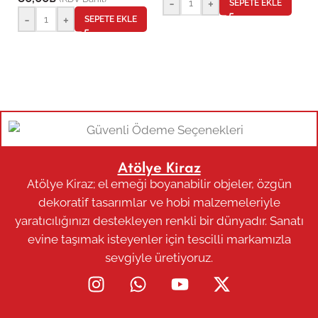
-
+
SEPETE EKLE
(
-
+
SEPETE EKLE
32
Atölye Kiraz
Atölye Kiraz; el emeği boyanabilir objeler, özgün
dekoratif tasarımlar ve hobi malzemeleriyle
yaratıcılığınızı destekleyen renkli bir dünyadır. Sanatı
evine taşımak isteyenler için tescilli markamızla
sevgiyle üretiyoruz.