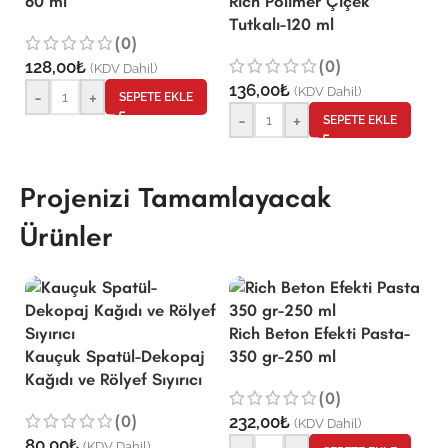
60 ml
Rich Polimer Çiçek
R
Tutkalı-120 ml
1
(0)
(0)
128,00
₺
(KDV Dahil)
136,00
₺
1
(KDV Dahil)
-
+
SEPETE EKLE
-
+
SEPETE EKLE
Projenizi Tamamlayacak
Ürünler
Rich Beton Efekti Pasta-
Kauçuk Spatül-Dekopaj
350 gr-250 ml
Kağıdı ve Rölyef Sıyırıcı
(0)
Q
(0)
232,00
₺
Pa
(KDV Dahil)
80,00
₺
İ
(KDV Dahil)