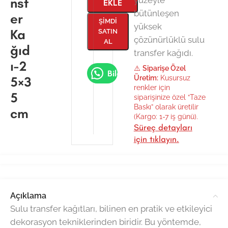
nsf
EKLE
bütünleşen
er
ŞIMDI
yüksek
Ka
SATIN
çözünürlüklü sulu
AL
ğıd
transfer kağıdı.
ı-2
⚠️
Siparişe Özel
Bilgi Al
5×3
Üretim:
Kusursuz
renkler için
5
siparişinize özel “Taze
Baskı” olarak üretilir
cm
(Kargo: 1-7 iş günü).
Süreç detayları
için tıklayın.
Açıklama
Sulu transfer kağıtları, bilinen en pratik ve etkileyici
dekorasyon tekniklerinden biridir. Bu yöntemde,