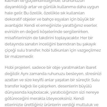
katman ile güçlendirildiğinde, ürününüzün
dayanıklılığı artar ve günlük kullanıma daha uygun
hale gelir. Bu özellik, özellikle sık kullanılan
dekoratif objeler ve bahçe eşyaları için büyük bir
avantajdır. Kendi el emeğinizle yarattığınız eserler,
evinizin en değerli köşelerinde sergilenirken,
misafirlerinizin de takdirini toplayacaktır. Her bir
detayında sanatın inceliğini barındıran bu şakayık
çiçeği sulu transfer, hobi tutkunları için vazgeçilmez
bir malzemedir.
Hobi projeleri, sadece bir obje yaratmaktan ibaret
değildir. Aynı zamanda ruhunuzu besleyen, stresinizi
azaltan ve size keyifli anlar yaşatan bir süreçtir. Sulu
transfer kağıdı ile çalışırken, desenlerin büyülü
dünyasında kaybolacak, yaratıcılığınızın sizi nereye
götüreceğini merakla izleyeceksiniz. Kendi
ellerinizle ürettiğiniz ürünlerin verdiği mutluluk ve