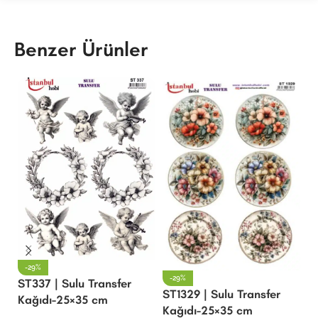
Benzer Ürünler
-29%
-29%
ST337 | Sulu Transfer
ST1329 | Sulu Transfer
S
Kağıdı-25×35 cm
Kağıdı-25×35 cm
De