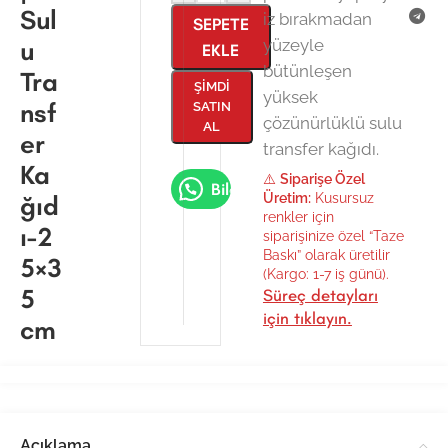
Sul
iz bırakmadan
SEPETE
u
yüzeyle
EKLE
bütünleşen
Tra
ŞIMDI
yüksek
nsf
SATIN
çözünürlüklü sulu
AL
er
transfer kağıdı.
Ka
⚠️
Siparişe Özel
Bilgi Al
ğıd
Üretim:
Kusursuz
renkler için
ı-2
siparişinize özel “Taze
Baskı” olarak üretilir
5×3
(Kargo: 1-7 iş günü).
5
Süreç detayları
için tıklayın.
cm
Açıklama