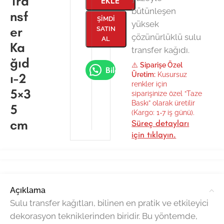
Tra
EKLE
bütünleşen
nsf
ŞIMDI
yüksek
er
SATIN
çözünürlüklü sulu
AL
Ka
transfer kağıdı.
ğıd
⚠️
Siparişe Özel
Bilgi Al
ı-2
Üretim:
Kusursuz
renkler için
5×3
siparişinize özel “Taze
Baskı” olarak üretilir
5
(Kargo: 1-7 iş günü).
cm
Süreç detayları
için tıklayın.
Açıklama
Sulu transfer kağıtları, bilinen en pratik ve etkileyici
dekorasyon tekniklerinden biridir. Bu yöntemde,