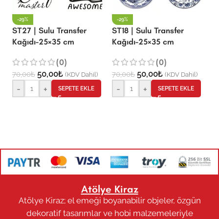
-29%
-29%
ST
ST27 | Sulu Transfer
ST18 | Sulu Transfer
K
Kağıdı-25×35 cm
Kağıdı-25×35 cm
(0)
(0)
50,00
₺
50,00
₺
7
70,00
₺
70,00
₺
(KDV Dahil)
(KDV Dahil)
-
+
-
+
SEPETE EKLE
SEPETE EKLE
Atölye Kiraz
Atölye Kiraz; el emeği boyanabilir objeler, özgün
dekoratif tasarımlar ve hobi malzemeleriyle