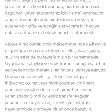
tatmin duygusu, paha biçilemezdir. Bu kağıt,
sevdiklerinize kendi tasarladığınız, tamamen size
özgü hediyeler hazırlamanız için de mükemmel bir
araçtır. Romantik ruhlu bir dostunuza veya yeni
evlenen bir çifte vereceğiniz el yapımı bir hediye,
onlara ne kadar özel olduklarını hissettirecektir.
Atölye Kiraz olarak, hobi malzemelerinde kaliteyi ve
özgünlüğü ön planda tutuyoruz. Bu şakayık çiçeği
sulu transfer de bu felsefemizin bir yansımasıdır.
Uygulama kolaylığı ve mükemmel sonuçlarıyla, her
seviyeden hobi meraklısının favorisi olmaya adaydır.
Ürünün kullanımıyla ilgili teknik bir bilgiye
ihtiyacınız olursa veya farklı projeler için ilham
ararsanız, müşteri destek ekibimiz her zaman
yanınızdadır. Şimdi bu eşsiz transfer kağıdını
sepetinize ekleyin ve açık renkli yüzeylerde
hayallerinizdeki projeye bir an önce başlayın.