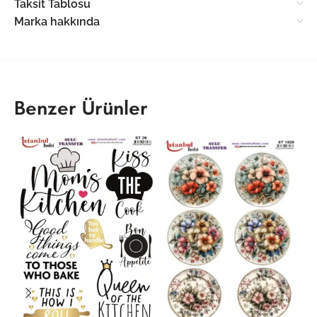
Taksit Tablosu
Marka hakkında
Benzer Ürünler
ST
K