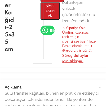
bütünleşen
er
ŞIMDI
yüksek
Ka
SATIN
çözünürlüklü sulu
AL
ğıd
transfer kağıdı.
ı-2
⚠️
Siparişe Özel
Bilgi Al
5×3
Üretim:
Kusursuz
renkler için
5
siparişinize özel “Taze
Baskı” olarak üretilir
cm
(Kargo: 1-7 iş günü).
Süreç detayları
için tıklayın.
Açıklama
Sulu transfer kağıtları, bilinen en pratik ve etkileyici
dekorasyon tekniklerinden biridir. Bu yöntemde,
özel olarak basılmış desen, su yardımıyla kağıttan