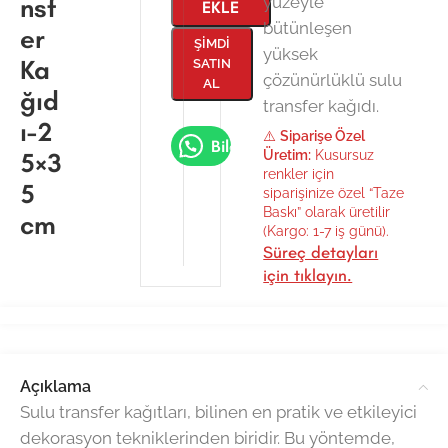
nsf
yüzeyle
EKLE
bütünleşen
er
ŞIMDI
yüksek
Ka
SATIN
çözünürlüklü sulu
AL
ğıd
transfer kağıdı.
ı-2
⚠️
Siparişe Özel
Bilgi Al
5×3
Üretim:
Kusursuz
renkler için
5
siparişinize özel “Taze
Baskı” olarak üretilir
cm
(Kargo: 1-7 iş günü).
Süreç detayları
için tıklayın.
Açıklama
Sulu transfer kağıtları, bilinen en pratik ve etkileyici
dekorasyon tekniklerinden biridir. Bu yöntemde,