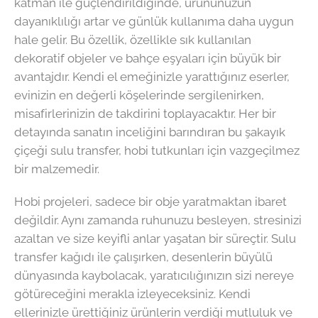
katman ile güçlendirildiğinde, ürününüzün
dayanıklılığı artar ve günlük kullanıma daha uygun
hale gelir. Bu özellik, özellikle sık kullanılan
dekoratif objeler ve bahçe eşyaları için büyük bir
avantajdır. Kendi el emeğinizle yarattığınız eserler,
evinizin en değerli köşelerinde sergilenirken,
misafirlerinizin de takdirini toplayacaktır. Her bir
detayında sanatın inceliğini barındıran bu şakayık
çiçeği sulu transfer, hobi tutkunları için vazgeçilmez
bir malzemedir.
Hobi projeleri, sadece bir obje yaratmaktan ibaret
değildir. Aynı zamanda ruhunuzu besleyen, stresinizi
azaltan ve size keyifli anlar yaşatan bir süreçtir. Sulu
transfer kağıdı ile çalışırken, desenlerin büyülü
dünyasında kaybolacak, yaratıcılığınızın sizi nereye
götüreceğini merakla izleyeceksiniz. Kendi
ellerinizle ürettiğiniz ürünlerin verdiği mutluluk ve