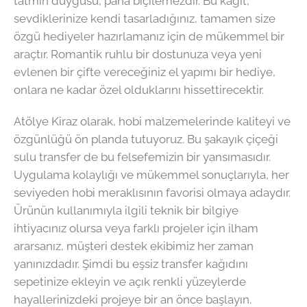
tatmin duygusu, paha biçilemezdir. Bu kağıt,
sevdiklerinize kendi tasarladığınız, tamamen size
özgü hediyeler hazırlamanız için de mükemmel bir
araçtır. Romantik ruhlu bir dostunuza veya yeni
evlenen bir çifte vereceğiniz el yapımı bir hediye,
onlara ne kadar özel olduklarını hissettirecektir.
Atölye Kiraz olarak, hobi malzemelerinde kaliteyi ve
özgünlüğü ön planda tutuyoruz. Bu şakayık çiçeği
sulu transfer de bu felsefemizin bir yansımasıdır.
Uygulama kolaylığı ve mükemmel sonuçlarıyla, her
seviyeden hobi meraklısının favorisi olmaya adaydır.
Ürünün kullanımıyla ilgili teknik bir bilgiye
ihtiyacınız olursa veya farklı projeler için ilham
ararsanız, müşteri destek ekibimiz her zaman
yanınızdadır. Şimdi bu eşsiz transfer kağıdını
sepetinize ekleyin ve açık renkli yüzeylerde
hayallerinizdeki projeye bir an önce başlayın.