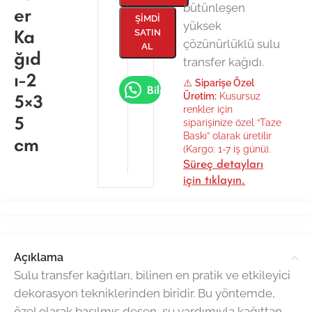
bütünleşen
er
ŞIMDI
yüksek
Ka
SATIN
çözünürlüklü sulu
AL
ğıd
transfer kağıdı.
ı-2
⚠️
Siparişe Özel
Bilgi Al
5×3
Üretim:
Kusursuz
renkler için
5
siparişinize özel “Taze
Baskı” olarak üretilir
cm
(Kargo: 1-7 iş günü).
Süreç detayları
için tıklayın.
Açıklama
Sulu transfer kağıtları, bilinen en pratik ve etkileyici
dekorasyon tekniklerinden biridir. Bu yöntemde,
özel olarak basılmış desen, su yardımıyla kağıttan