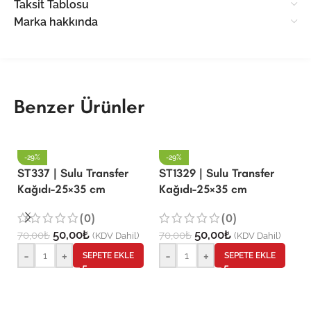
Taksit Tablosu
Marka hakkında
Benzer Ürünler
-29%
-29%
ST337 | Sulu Transfer
ST1329 | Sulu Transfer
S
Kağıdı-25×35 cm
Kağıdı-25×35 cm
K
(0)
(0)
50,00
₺
50,00
₺
70,00
₺
70,00
₺
7
(KDV Dahil)
(KDV Dahil)
-
+
-
+
SEPETE EKLE
SEPETE EKLE