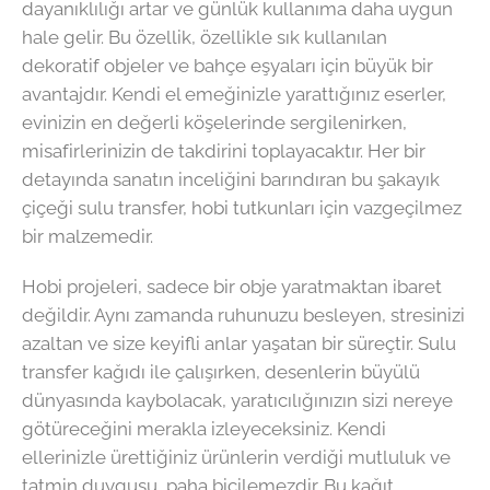
dayanıklılığı artar ve günlük kullanıma daha uygun
hale gelir. Bu özellik, özellikle sık kullanılan
dekoratif objeler ve bahçe eşyaları için büyük bir
avantajdır. Kendi el emeğinizle yarattığınız eserler,
evinizin en değerli köşelerinde sergilenirken,
misafirlerinizin de takdirini toplayacaktır. Her bir
detayında sanatın inceliğini barındıran bu şakayık
çiçeği sulu transfer, hobi tutkunları için vazgeçilmez
bir malzemedir.
Hobi projeleri, sadece bir obje yaratmaktan ibaret
değildir. Aynı zamanda ruhunuzu besleyen, stresinizi
azaltan ve size keyifli anlar yaşatan bir süreçtir. Sulu
transfer kağıdı ile çalışırken, desenlerin büyülü
dünyasında kaybolacak, yaratıcılığınızın sizi nereye
götüreceğini merakla izleyeceksiniz. Kendi
ellerinizle ürettiğiniz ürünlerin verdiği mutluluk ve
tatmin duygusu, paha biçilemezdir. Bu kağıt,