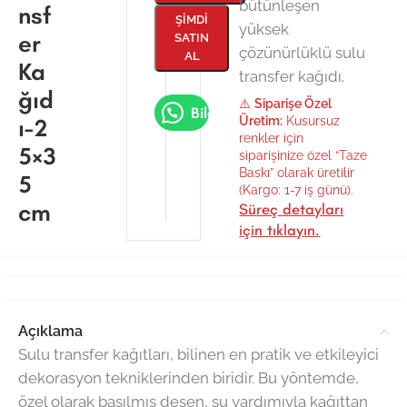
bütünleşen
nsf
ŞIMDI
yüksek
er
SATIN
çözünürlüklü sulu
AL
Ka
transfer kağıdı.
ğıd
⚠️
Siparişe Özel
Bilgi Al
ı-2
Üretim:
Kusursuz
renkler için
5×3
siparişinize özel “Taze
Baskı” olarak üretilir
5
(Kargo: 1-7 iş günü).
cm
Süreç detayları
için tıklayın.
Açıklama
Sulu transfer kağıtları, bilinen en pratik ve etkileyici
dekorasyon tekniklerinden biridir. Bu yöntemde,
özel olarak basılmış desen, su yardımıyla kağıttan