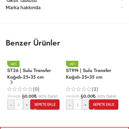
Taksit Tablosu
Marka hakkında
Benzer Ürünler
-29%
-29%
ST26 | Sulu Transfer
ST914 | Sulu Transfer
S
Kağıdı-25×35 cm
Kağıdı-25×35 cm
K
(0)
(2)
50,00
₺
50,00
₺
70,00
₺
70,00
₺
7
(KDV Dahil)
(KDV Dahil)
-
+
-
+
SEPETE EKLE
SEPETE EKLE