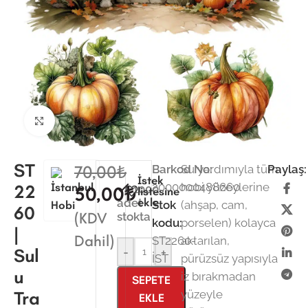
Büyütmek için tıklayın
ST
70,00
₺
Barkod No:
Su yardımıyla tüm
Paylaş:
İstek
2000000488660
hobi yüzeylerine
22
1000
50,00
₺
listesine
ekle
adet
Stok
(ahşap, cam,
60
(KDV
stokta
kodu:
porselen) kolayca
|
Dahil)
ST2260-
aktarılan,
Sul
-
+
İST
pürüzsüz yapısıyla
u
iz bırakmadan
SEPETE
Tra
yüzeyle
EKLE