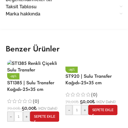
Taksit Tablosu
Marka hakkında
Benzer Ürünler
-29%
ST920 | Sulu Transfer
-29%
ST1385 | Sulu Transfer
Kağıdı-25×35 cm
S
Kağıdı-25×35 cm
De
(0)
K
(0)
50,00
₺
70,00
₺
(KDV Dahil)
50,00
₺
70,00
₺
(KDV Dahil)
-
+
SEPETE EKLE
7
-
+
SEPETE EKLE