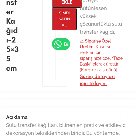
nsf
yüzeyle
EKLE
bütünleşen
er
ŞIMDI
yüksek
Ka
SATIN
çözünürlüklü sulu
AL
ğıd
transfer kağıdı.
ı-2
⚠️
Siparişe Özel
Bilgi Al
5×3
Üretim:
Kusursuz
renkler için
5
siparişinize özel “Taze
Baskı” olarak üretilir
cm
(Kargo: 1-7 iş günü).
Süreç detayları
için tıklayın.
Açıklama
Sulu transfer kağıtları, bilinen en pratik ve etkileyici
dekorasyon tekniklerinden biridir. Bu yöntemde,