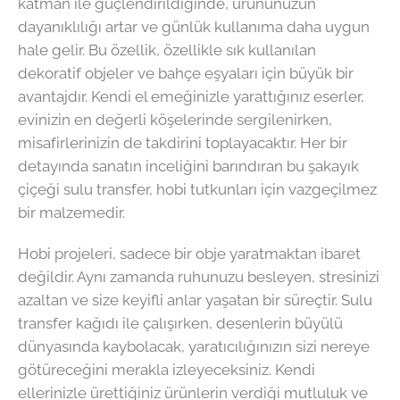
katman ile güçlendirildiğinde, ürününüzün
dayanıklılığı artar ve günlük kullanıma daha uygun
hale gelir. Bu özellik, özellikle sık kullanılan
dekoratif objeler ve bahçe eşyaları için büyük bir
avantajdır. Kendi el emeğinizle yarattığınız eserler,
evinizin en değerli köşelerinde sergilenirken,
misafirlerinizin de takdirini toplayacaktır. Her bir
detayında sanatın inceliğini barındıran bu şakayık
çiçeği sulu transfer, hobi tutkunları için vazgeçilmez
bir malzemedir.
Hobi projeleri, sadece bir obje yaratmaktan ibaret
değildir. Aynı zamanda ruhunuzu besleyen, stresinizi
azaltan ve size keyifli anlar yaşatan bir süreçtir. Sulu
transfer kağıdı ile çalışırken, desenlerin büyülü
dünyasında kaybolacak, yaratıcılığınızın sizi nereye
götüreceğini merakla izleyeceksiniz. Kendi
ellerinizle ürettiğiniz ürünlerin verdiği mutluluk ve