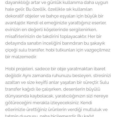
dayanıklılığı artar ve günlük kullanıma daha uygun
hale gelir. Bu özellik, özellikle sık kullanılan
dekoratif objeler ve bahçe eşyaları için büyük bir
avantajdır. Kendi el emeğinizle yarattığınız eserler,
evinizin en değerli köşelerinde sergilenirken,
misafirlerinizin de takdirini toplayacaktır. Her bir
detayında sanatın inceliğini barındıran bu şakayık
çiçeği sulu transfer, hobi tutkunları için vazgeçilmez
bir malzemedir.
Hobi projeleri, sadece bir obje yaratmaktan ibaret
değildir. Aynı zamanda ruhunuzu besleyen, stresinizi
azaltan ve size keyifli anlar yaşatan bir süreçtir. Sulu
transfer kağıdı ile çalışırken, desenlerin büyülü
dünyasında kaybolacak, yaratıcılığınızın sizi nereye
götüreceğini merakla izleyeceksiniz. Kendi
ellerinizle ürettiğiniz ürünlerin verdiği mutluluk ve
tatmin duygusu, paha biçilemezdir. Bu kağıt,