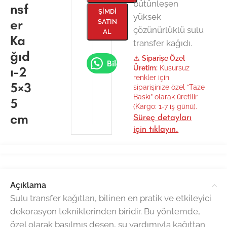
bütünleşen
nsf
ŞIMDI
yüksek
er
SATIN
çözünürlüklü sulu
AL
Ka
transfer kağıdı.
ğıd
⚠️
Siparişe Özel
Bilgi Al
ı-2
Üretim:
Kusursuz
renkler için
5×3
siparişinize özel “Taze
Baskı” olarak üretilir
5
(Kargo: 1-7 iş günü).
cm
Süreç detayları
için tıklayın.
Açıklama
Sulu transfer kağıtları, bilinen en pratik ve etkileyici
dekorasyon tekniklerinden biridir. Bu yöntemde,
özel olarak basılmış desen, su yardımıyla kağıttan