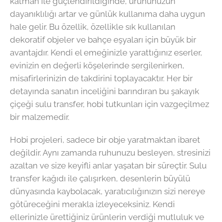
katman ile güçlendirildiğinde, ürününüzün
dayanıklılığı artar ve günlük kullanıma daha uygun
hale gelir. Bu özellik, özellikle sık kullanılan
dekoratif objeler ve bahçe eşyaları için büyük bir
avantajdır. Kendi el emeğinizle yarattığınız eserler,
evinizin en değerli köşelerinde sergilenirken,
misafirlerinizin de takdirini toplayacaktır. Her bir
detayında sanatın inceliğini barındıran bu şakayık
çiçeği sulu transfer, hobi tutkunları için vazgeçilmez
bir malzemedir.
Hobi projeleri, sadece bir obje yaratmaktan ibaret
değildir. Aynı zamanda ruhunuzu besleyen, stresinizi
azaltan ve size keyifli anlar yaşatan bir süreçtir. Sulu
transfer kağıdı ile çalışırken, desenlerin büyülü
dünyasında kaybolacak, yaratıcılığınızın sizi nereye
götüreceğini merakla izleyeceksiniz. Kendi
ellerinizle ürettiğiniz ürünlerin verdiği mutluluk ve