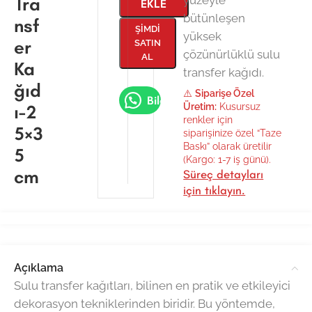
Tra
EKLE
bütünleşen
nsf
ŞIMDI
yüksek
er
SATIN
çözünürlüklü sulu
AL
Ka
transfer kağıdı.
ğıd
⚠️
Siparişe Özel
Bilgi Al
ı-2
Üretim:
Kusursuz
renkler için
5×3
siparişinize özel “Taze
Baskı” olarak üretilir
5
(Kargo: 1-7 iş günü).
cm
Süreç detayları
için tıklayın.
Açıklama
Sulu transfer kağıtları, bilinen en pratik ve etkileyici
dekorasyon tekniklerinden biridir. Bu yöntemde,